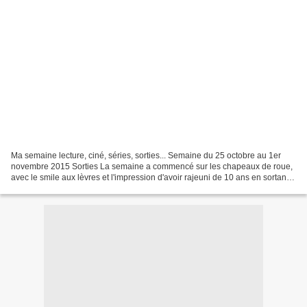
Ma semaine lecture, ciné, séries, sorties... Semaine du 25 octobre au 1er
novembre 2015 Sorties La semaine a commencé sur les chapeaux de roue,
avec le smile aux lèvres et l'impression d'avoir rajeuni de 10 ans en sortant
du spectacle d' Oldelaf et Alain...