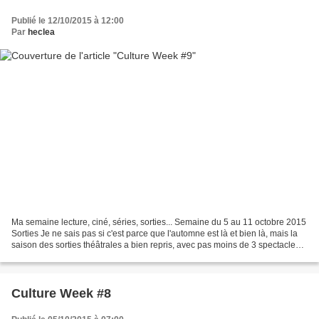
Publié le 12/10/2015 à 12:00
Par
heclea
Ma semaine lecture, ciné, séries, sorties... Semaine du 5 au 11 octobre 2015
Sorties Je ne sais pas si c'est parce que l'automne est là et bien là, mais la
saison des sorties théâtrales a bien repris, avec pas moins de 3 spectacles
ce week-end.Tout d'abord,...
Culture Week #8