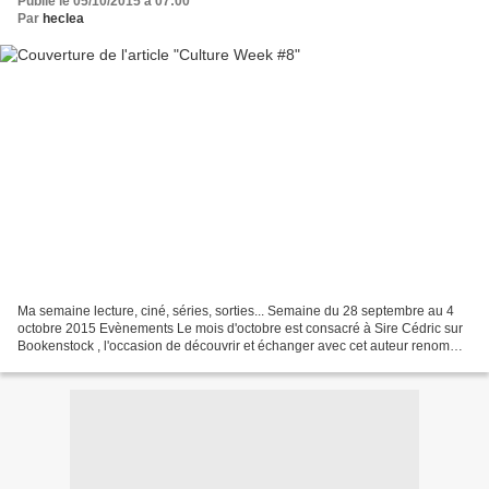
Publié le 05/10/2015 à 07:00
Par
heclea
Ma semaine lecture, ciné, séries, sorties... Semaine du 28 septembre au 4
octobre 2015 Evènements Le mois d'octobre est consacré à Sire Cédric sur
Bookenstock , l'occasion de découvrir et échanger avec cet auteur renommé.
Toutes les informations sur le...