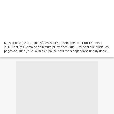
Ma semaine lecture, ciné, séries, sorties... Semaine du 11 au 17 janvier
2016 Lectures Semaine de lecture plutôt décousue... J'ai continué quelques
pages de Dune , que j'ai mis en pause pour me plonger dans une dystopie
au début prometteur : Silo , que...