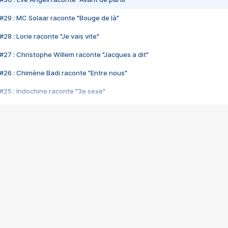
#29 : MC Solaar raconte "Bouge de là"
28 : Lorie raconte "Je vais vite"
#27 : Christophe Willem raconte "Jacques a dit"
#26 : Chimène Badi raconte "Entre nous"
#25 : Indochine raconte "3e sexe"
#24 : Zaho raconte "C'est chelou"
#23 : Patrick Bruel raconte "Au café des délices"
#22 : Kyo raconte "Le chemin"
#21 : Nolwenn Leroy raconte "Cassé"
#20 : Patrick Hernandez raconte "Born to be alive"
#19 : Lorie raconte "Près de moi"
#18 : Michael Jones raconte "A nos actes manqués" (avec Jean-Jacque