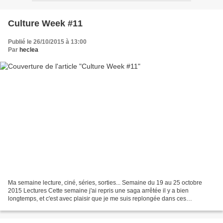
Culture Week #11
Publié le 26/10/2015 à 13:00
Par
heclea
Ma semaine lecture, ciné, séries, sorties... Semaine du 19 au 25 octobre
2015 Lectures Cette semaine j'ai repris une saga arrêtée il y a bien
longtemps, et c'est avec plaisir que je me suis replongée dans ces
Chroniques de MacKayla Lane , avec le 4ème...