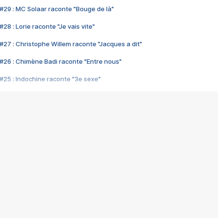
#29 : MC Solaar raconte "Bouge de là"
28 : Lorie raconte "Je vais vite"
#27 : Christophe Willem raconte "Jacques a dit"
#26 : Chimène Badi raconte "Entre nous"
#25 : Indochine raconte "3e sexe"
#24 : Zaho raconte "C'est chelou"
#23 : Patrick Bruel raconte "Au café des délices"
#22 : Kyo raconte "Le chemin"
#21 : Nolwenn Leroy raconte "Cassé"
#20 : Patrick Hernandez raconte "Born to be alive"
#19 : Lorie raconte "Près de moi"
#18 : Michael Jones raconte "A nos actes manqués" (avec Jean-Jacque