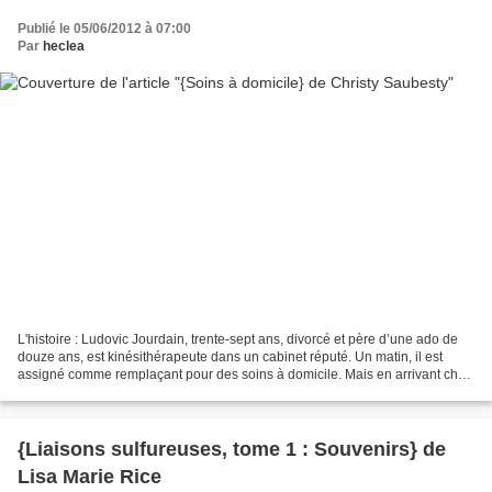
Publié le 05/06/2012 à 07:00
Par
heclea
L'histoire : Ludovic Jourdain, trente-sept ans, divorcé et père d’une ado de
douze ans, est kinésithérapeute dans un cabinet réputé. Un matin, il est
assigné comme remplaçant pour des soins à domicile. Mais en arrivant chez
sa patiente – qui a été victime...
{Liaisons sulfureuses, tome 1 : Souvenirs} de
Lisa Marie Rice