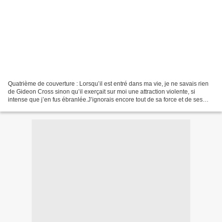
Quatrième de couverture : Lorsqu’il est entré dans ma vie, je ne savais rien
de Gideon Cross sinon qu’il exerçait sur moi une attraction violente, si
intense que j’en fus ébranlée.J’ignorais encore tout de sa force et de ses
failles, de ce besoin qu’il...