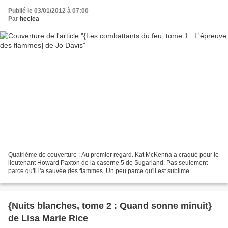
Publié le 03/01/2012 à 07:00
Par
heclea
Quatrième de couverture : Au premier regard. Kat McKenna a craqué pour le
lieutenant Howard Paxton de la caserne 5 de Sugarland. Pas seulement
parce qu'il l'a sauvée des flammes. Un peu parce qu'il est sublime.
Beaucoup parce que c'est un type bien, dévoué,...
{Nuits blanches, tome 2 : Quand sonne minuit}
de Lisa Marie Rice