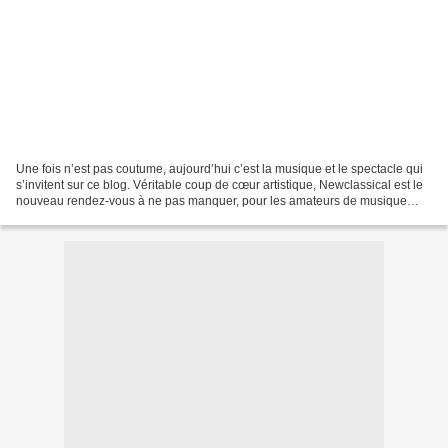
Une fois n’est pas coutume, aujourd’hui c’est la musique et le spectacle qui
s’invitent sur ce blog. Véritable coup de cœur artistique, Newclassical est le
nouveau rendez-vous à ne pas manquer, pour les amateurs de musique
classique mais aussi pour tous...