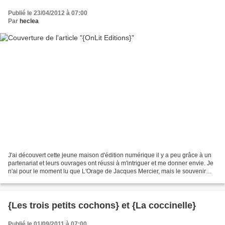
Publié le 23/04/2012 à 07:00
Par
heclea
J'ai découvert cette jeune maison d'édition numérique il y a peu grâce à un
partenariat et leurs ouvrages ont réussi à m'intriguer et me donner envie. Je
n'ai pour le moment lu que L'Orage de Jacques Mercier, mais le souvenir
que j'en garde me donne envie...
{Les trois petits cochons} et {La coccinelle}
Publié le 01/09/2011 à 07:00