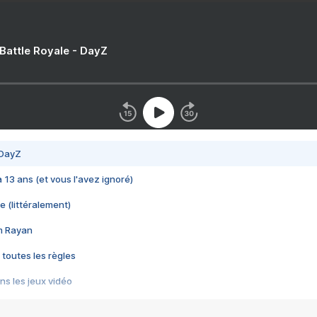
 Battle Royale - DayZ
 DayZ
 a 13 ans (et vous l'avez ignoré)
e (littéralement)
im Rayan
 toutes les règles
s les jeux vidéo
us choquant de Rockstar ? - Le scandale BULLY