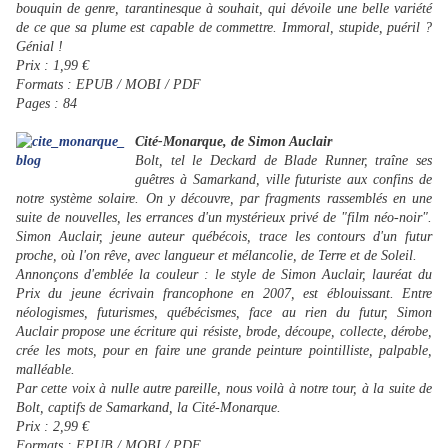
bouquin de genre, tarantinesque à souhait, qui dévoile une belle variété
de ce que sa plume est capable de commettre. Immoral, stupide, puéril ?
Génial !
Prix : 1,99 €
Formats : EPUB / MOBI / PDF
Pages : 84
Cité-Monarque, de Simon Auclair
Bolt, tel le Deckard de Blade Runner, traîne ses
guêtres à Samarkand, ville futuriste aux confins de
notre système solaire. On y découvre, par fragments rassemblés en une
suite de nouvelles, les errances d'un mystérieux privé de "film néo-noir".
Simon Auclair, jeune auteur québécois, trace les contours d'un futur
proche, où l'on rêve, avec langueur et mélancolie, de Terre et de Soleil.
Annonçons d'emblée la couleur : le style de Simon Auclair, lauréat du
Prix du jeune écrivain francophone en 2007, est éblouissant. Entre
néologismes, futurismes, québécismes, face au rien du futur, Simon
Auclair propose une écriture qui résiste, brode, découpe, collecte, dérobe,
crée les mots, pour en faire une grande peinture pointilliste, palpable,
malléable.
Par cette voix à nulle autre pareille, nous voilà à notre tour, à la suite de
Bolt, captifs de Samarkand, la Cité-Monarque.
Prix : 2,99 €
Formats : EPUB / MOBI / PDF