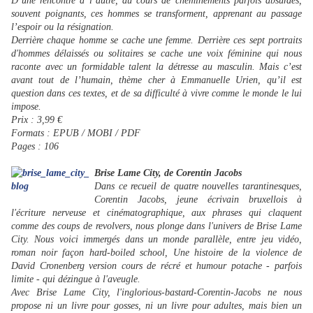
D’une rencontre à l’autre, au cours de cheminements parfois absurdes,
souvent poignants, ces hommes se transforment, apprenant au passage
l’espoir ou la résignation.
Derrière chaque homme se cache une femme. Derrière ces sept portraits
d'hommes délaissés ou solitaires se cache une voix féminine qui nous
raconte avec un formidable talent la détresse au masculin. Mais c’est
avant tout de l’humain, thème cher à Emmanuelle Urien, qu’il est
question dans ces textes, et de sa difficulté à vivre comme le monde le lui
impose.
Prix : 3,99 €
Formats : EPUB / MOBI / PDF
Pages : 106
Brise Lame City, de Corentin Jacobs
Dans ce recueil de quatre nouvelles tarantinesques,
Corentin Jacobs, jeune écrivain bruxellois à
l'écriture nerveuse et cinématographique, aux phrases qui claquent
comme des coups de revolvers, nous plonge dans l'univers de Brise Lame
City. Nous voici immergés dans un monde parallèle, entre jeu vidéo,
roman noir façon hard-boiled school, Une histoire de la violence de
David Cronenberg version cours de récré et humour potache - parfois
limite - qui dézingue à l'aveugle.
Avec Brise Lame City, l'inglorious-bastard-Corentin-Jacobs ne nous
propose ni un livre pour gosses, ni un livre pour adultes, mais bien un