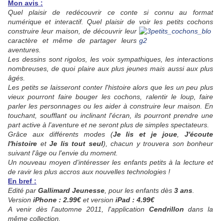
Mon avis :
Quel plaisir de redécouvrir ce conte si connu au format
numérique et interactif. Quel plaisir de voir les petits
cochons
construire leur maison, de découvrir leur
caractère et même de partager leurs
aventures.
Les dessins sont rigolos, les voix sympathiques, les interactions
nombreuses, de quoi plaire aux plus jeunes mais aussi aux plus
âgés.
Les petits se laisseront conter l'histoire alors que les un peu plus
vieux pourront faire bouger les cochons, ralentir le loup, faire
parler les personnages ou les aider à construire leur maison. En
touchant, soufflant ou inclinant l'écran, ils pourront prendre une
part active à l'aventure et ne seront plus de simples spectateurs.
Grâce aux différents modes (
Je lis et je joue
,
J'écoute
l'histoire
et
Je lis tout seul
), chacun y trouvera son bonheur
suivant l'âge ou l'envie du moment.
Un nouveau moyen d'intéresser les enfants petits à la lecture et
de ravir les plus accros aux nouvelles technologies !
En bref :
Edité par
Gallimard Jeunesse
, pour les enfants dès
3 ans
.
Version
iPhone : 2.99€
et version
iPad : 4.99€
A venir dès l'automne 2011, l'application
Cendrillon
dans la
même collection.