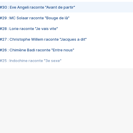
#30 : Eve Angeli raconte "Avant de partir"
#29 : MC Solaar raconte "Bouge de là"
28 : Lorie raconte "Je vais vite"
#27 : Christophe Willem raconte "Jacques a dit"
#26 : Chimène Badi raconte "Entre nous"
#25 : Indochine raconte "3e sexe"
#24 : Zaho raconte "C'est chelou"
#23 : Patrick Bruel raconte "Au café des délices"
#22 : Kyo raconte "Le chemin"
#21 : Nolwenn Leroy raconte "Cassé"
#20 : Patrick Hernandez raconte "Born to be alive"
#19 : Lorie raconte "Près de moi"