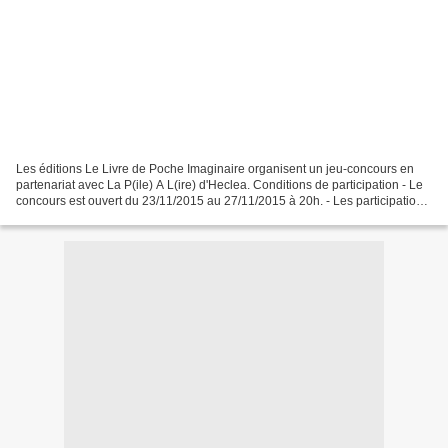
Les éditions Le Livre de Poche Imaginaire organisent un jeu-concours en
partenariat avec La P(ile) A L(ire) d'Heclea. Conditions de participation - Le
concours est ouvert du 23/11/2015 au 27/11/2015 à 20h. - Les participations
sont ouvertes à la France...