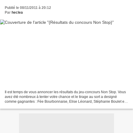
Publié le 08/11/2011 à 20:12
Par
heclea
Il est temps de vous annoncer les résultats du jeu-concours Non Stop. Vous
avez été nombreux à tenter votre chance et le tirage au sort a designé
comme gagnantes : Fée Bourbonnaise, Elise Léonard, Stéphanie Boulet et
Soleya Je transmets vos coordonnées...