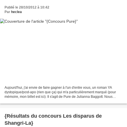
Publié le 28/10/2012 à 10:42
Par
heclea
Aujourd'hui, j'ai envie de faire gagner à l'un d'entre vous, un roman YA
dystopique/post-apo (rien que ça) qui m'a particulièrement marqué (pour
mémoire, mon billet est ici). Il s'agit de Pure de Julianna Baggott. Nous
savons que vous êtes là, nos frères...
{Résultats du concours Les disparus de
Shangri-La}