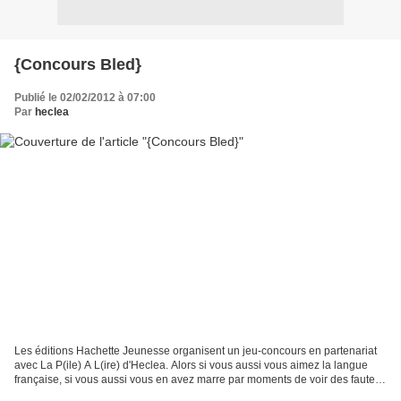
{Concours Bled}
Publié le 02/02/2012 à 07:00
Par
heclea
Les éditions Hachette Jeunesse organisent un jeu-concours en partenariat
avec La P(ile) A L(ire) d'Heclea. Alors si vous aussi vous aimez la langue
française, si vous aussi vous en avez marre par moments de voir des fautes
et du langage SMS à chaque coin...