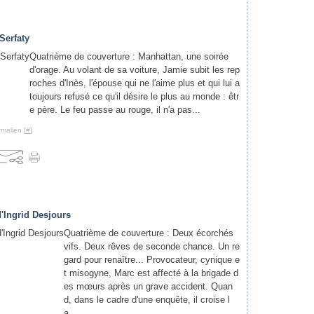
Serfaty
Quatrième de couverture : Manhattan, une soirée
d'orage. Au volant de sa voiture, Jamie subit les rep
roches d'Inès, l'épouse qui ne l'aime plus et qui lui a
toujours refusé ce qu'il désire le plus au monde : êtr
e père. Le feu passe au rouge, il n'a pas...
malien [
#
]
'Ingrid Desjours
Quatrième de couverture : Deux écorchés
vifs. Deux rêves de seconde chance. Un re
gard pour renaître... Provocateur, cynique e
t misogyne, Marc est affecté à la brigade d
es mœurs après un grave accident. Quan
d, dans le cadre d'une enquête, il croise l
a...