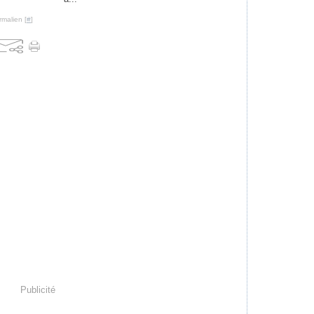
rmalien [
#
]
Publicité