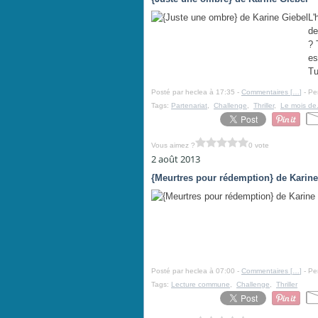
L'
de
? 
es
Tu
Posté par heclea à 17:35 -
Commentaires [
…
]
- Pe
Tags:
Partenariat
,
Challenge
,
Thriller
,
Le mois de.
Vous aimez ?
0 vote
2 août 2013
{Meurtres pour rédemption} de Karine
Posté par heclea à 07:00 -
Commentaires [
…
]
- Pe
Tags:
Lecture commune
,
Challenge
,
Thriller