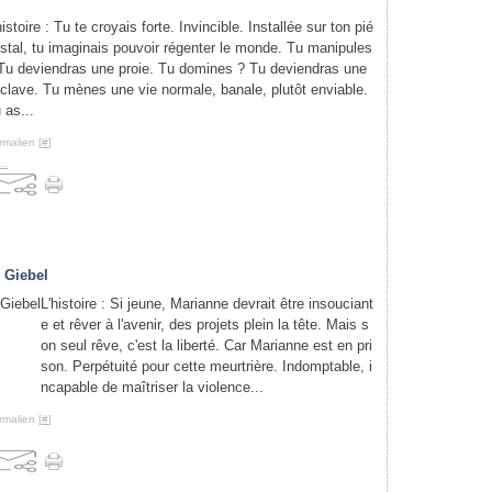
histoire : Tu te croyais forte. Invincible. Installée sur ton pié
stal, tu imaginais pouvoir régenter le monde. Tu manipules
Tu deviendras une proie. Tu domines ? Tu deviendras une
clave. Tu mènes une vie normale, banale, plutôt enviable.
 as...
rmalien [
#
]
..
 Giebel
L'histoire : Si jeune, Marianne devrait être insouciant
e et rêver à l'avenir, des projets plein la tête. Mais s
on seul rêve, c'est la liberté. Car Marianne est en pri
son. Perpétuité pour cette meurtrière. Indomptable, i
ncapable de maîtriser la violence...
rmalien [
#
]