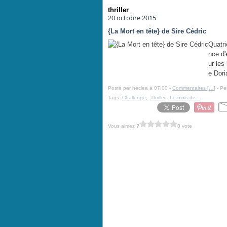
thriller
20 octobre 2015
{La Mort en tête} de Sire Cédric
Quatri
nce d'
ur les
e Dori
Posté par heclea à 07:00 -
Commentaires [
…
]
- Pe
Tags:
Challenge
,
Thriller
,
Le mois de...
Vous aimez ?
0 vote