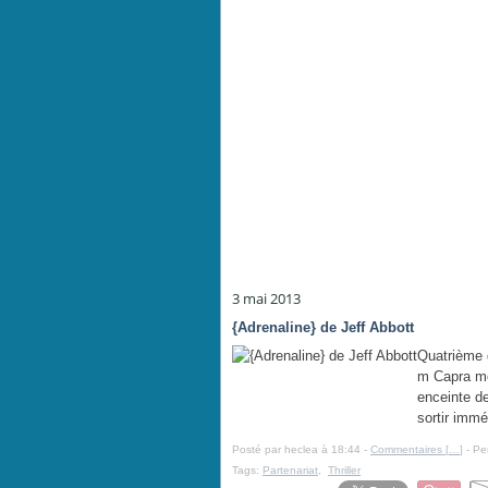
3 mai 2013
{Adrenaline} de Jeff Abbott
Quatrième d
m Capra mèn
enceinte de
sortir immé
Posté par heclea à 18:44 -
Commentaires [
…
]
- Pe
Tags:
Partenariat
,
Thriller