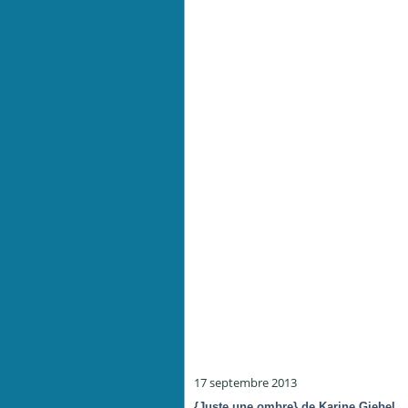
17 septembre 2013
{Juste une ombre} de Karine Giebel