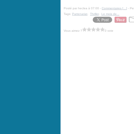
Posté par heclea à 07:00 -
Commentaires [
…
]
- Pe
Tags:
Partenariat
,
Thriller
,
Le mois de...
Vous aimez ?
0 vote