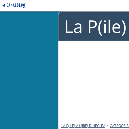
La P(ile
LA P(ILE) A L(IRE) D'HECLEA
>
CATEGORIE