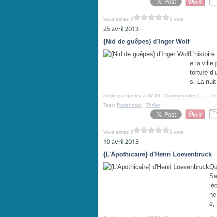
Vous aimez ?
0 vote
25 avril 2013
{Nid de guêpes} d'Inger Wolf
L'histoir
e la vill
torturé d
s. La nuit
Posté par heclea à 07:00 -
Commentaires [
…
]
- Pe
Tags:
Partenariat
,
Thriller
Vous aimez ?
0 vote
10 avril 2013
{L'Apothicaire} d'Henri Loevenbruck
Qu
Sa
iè
ne
e, 