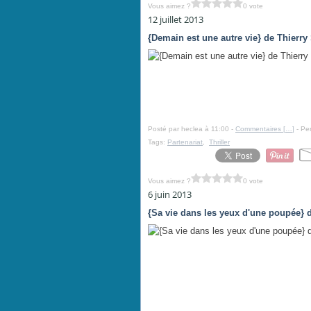
Vous aimez ?
0 vote
12 juillet 2013
{Demain est une autre vie} de Thierry 
Posté par heclea à 11:00 -
Commentaires [
…
]
- Per
Tags:
Partenariat
,
Thriller
Vous aimez ?
0 vote
6 juin 2013
{Sa vie dans les yeux d'une poupée} d