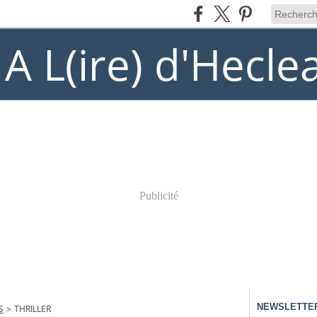
) A L(ire) d'Hecle
Publicité
NEWSLETTE
S
>
THRILLER