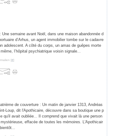
e : Une semaine avant Noël, dans une maison abandonnée d
e portuaire d’Arhus, un agent immobilier tombe sur le cadavre
’un adolescent. A côté du corps, un amas de guêpes morte
 même, l’hôpital psychiatrique voisin signale...
rmalien [
#
]
atrième de couverture : Un matin de janvier 1313, Andréas
int-Loup, dit l'Apothicaire, découvre dans sa boutique une p
ce qu'il avait oubliée... Il comprend que vivait là une person
 mystérieuse, effacée de toutes les mémoires. L'Apothicair
bientôt...