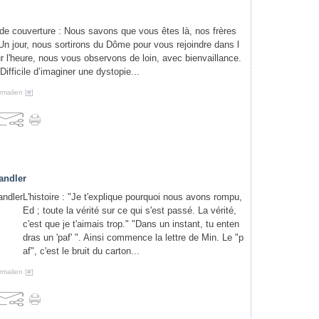
de couverture : Nous savons que vous êtes là, nos frères
Un jour, nous sortirons du Dôme pour vous rejoindre dans l
r l'heure, nous vous observons de loin, avec bienvaillance.
Difficile d’imaginer une dystopie...
rmalien [
#
]
andler
L'histoire : "Je t'explique pourquoi nous avons rompu,
Ed ; toute la vérité sur ce qui s'est passé. La vérité,
c'est que je t'aimais trop." "Dans un instant, tu enten
dras un 'paf' ". Ainsi commence la lettre de Min. Le "p
af", c'est le bruit du carton...
rmalien [
#
]