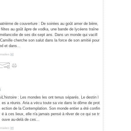
atrième de couverture : De soirées au goût amer de bière,
 fêtes au goût âpre de vodka, une bande de lycéens traîne
 mélancolie de ses dix-sept ans. Dans un monde qui vacill
 Camille cherche son salut dans la force de son amitié pour
ed et dans...
rmalien [
#
]
i
L'histoire : Les mondes les ont tenus séparés. Le destin l
es a réunis. Aria a vécu toute sa vie dans le dôme de prot
ection de la Contemplation. Son monde entier a été confin
é à ces lieux, elle n'a jamais pensé à rêver de ce qui se tr
ouve au-delà de ces...
rmalien [
#
]