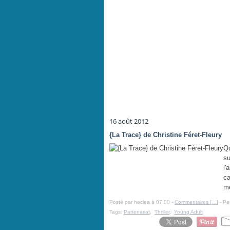
16 août 2012
{La Trace} de Christine Féret-Fleury
Qu
su
l'
ca
me
Posté par heclea à 07:00 -
Commentaires [
…
]
- Pe
Tags:
Partenariat
,
Thriller
,
Young Adult