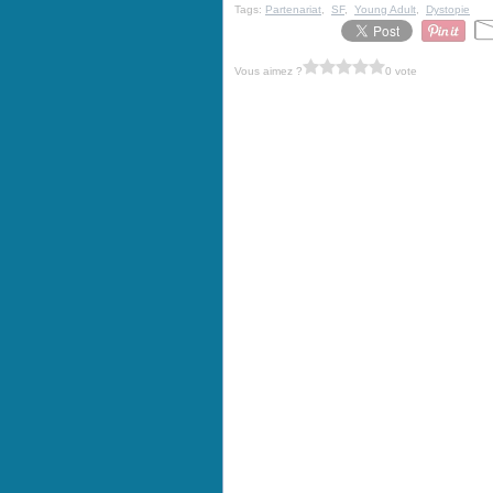
Tags:
Partenariat
,
SF
,
Young Adult
,
Dystopie
Vous aimez ?
0 vote