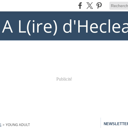
) A L(ire) d'Hecle
Publicité
NEWSLETTE
S
>
YOUNG ADULT