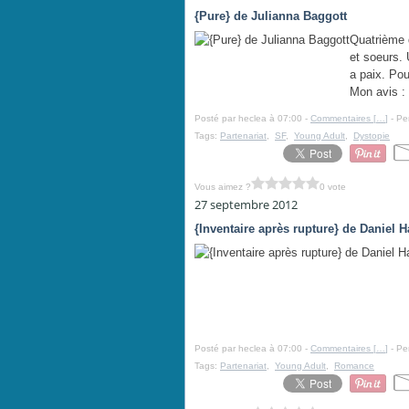
{Pure} de Julianna Baggott
Quatrième 
et soeurs. 
a paix. Pou
Mon avis : 
Posté par heclea à 07:00 -
Commentaires [
…
]
- Pe
Tags:
Partenariat
,
SF
,
Young Adult
,
Dystopie
Vous aimez ?
0 vote
27 septembre 2012
{Inventaire après rupture} de Daniel H
Posté par heclea à 07:00 -
Commentaires [
…
]
- Pe
Tags:
Partenariat
,
Young Adult
,
Romance