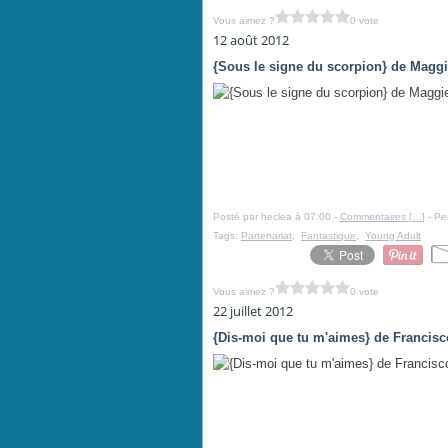
Vous aimez ?
0 vote
12 août 2012
{Sous le signe du scorpion} de Maggie
Posté par heclea à 07:00 -
Commentaires [
…
]
- Pe
Tags:
Partenariat
,
Fantastique
,
Young Adult
Vous aimez ?
0 vote
22 juillet 2012
{Dis-moi que tu m'aimes} de Francis