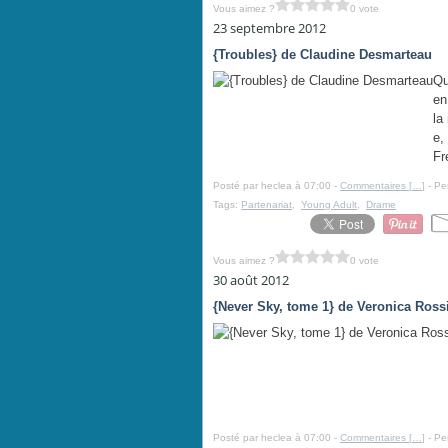
Vous aimez ?
0 vote
23 septembre 2012
{Troubles} de Claudine Desmarteau
Qu
en
la
e,
Fr
Posté par heclea à 07:00 -
Commentaires [
…
]
- Pe
Tags:
Partenariat
,
Young Adult
,
Drame
Vous aimez ?
0 vote
30 août 2012
{Never Sky, tome 1} de Veronica Ross
Posté par heclea à 07:00 -
Commentaires [
…
]
- Pe