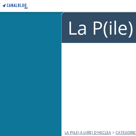
La P(ile
LA P(ILE) A L(IRE) D'HECLEA
>
CATEGORIE