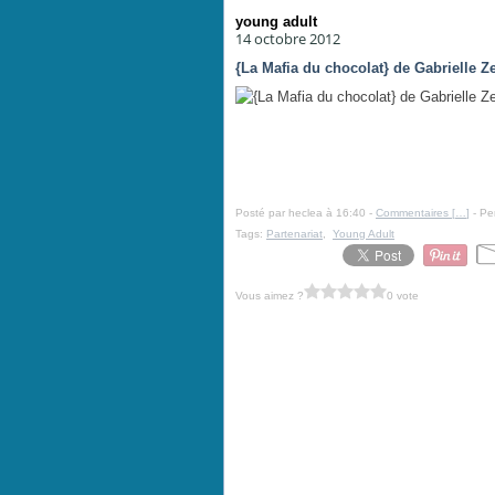
young adult
14 octobre 2012
{La Mafia du chocolat} de Gabrielle Z
Posté par heclea à 16:40 -
Commentaires [
…
]
- Pe
Tags:
Partenariat
,
Young Adult
Vous aimez ?
0 vote