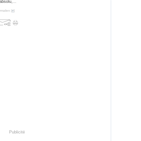
absolu,...
rmalien [
#
]
Publicité