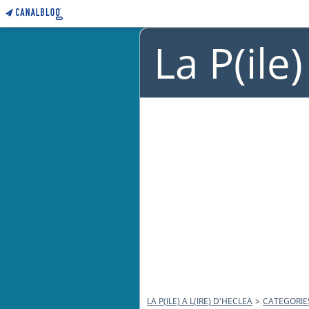
La P(ile
LA P(ILE) A L(IRE) D'HECLEA
>
CATEGORIE