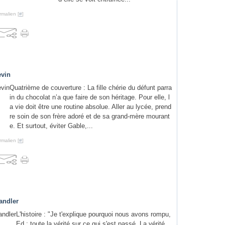
rmalien [
#
]
evin
Quatrième de couverture : La fille chérie du défunt parra
in du chocolat n’a que faire de son héritage. Pour elle, l
a vie doit être une routine absolue. Aller au lycée, prend
re soin de son frère adoré et de sa grand-mère mourant
e. Et surtout, éviter Gable,...
rmalien [
#
]
andler
L'histoire : "Je t'explique pourquoi nous avons rompu,
Ed ; toute la vérité sur ce qui s'est passé. La vérité,