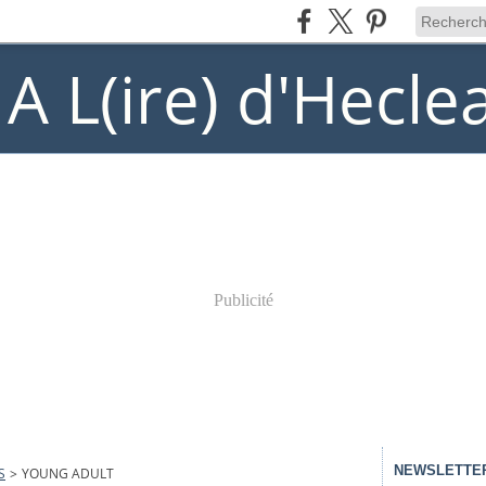
) A L(ire) d'Hecle
Publicité
NEWSLETTE
S
>
YOUNG ADULT