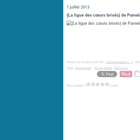
1 juillet 2013
{La ligue des cœurs brisés} de Pamel
Posté par heclea à 07:00 -
Commentaires [
…
]
- Pe
Tags:
Partenariat
,
Young Adult
,
Romance
Vous aimez ?
0 vote