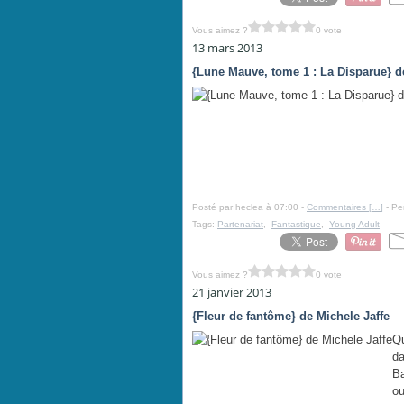
Vous aimez ?
0 vote
13 mars 2013
{Lune Mauve, tome 1 : La Disparue} d
Posté par heclea à 07:00 -
Commentaires [
…
]
- Pe
Tags:
Partenariat
,
Fantastique
,
Young Adult
Vous aimez ?
0 vote
21 janvier 2013
{Fleur de fantôme} de Michele Jaffe
Qu
da
Ba
ou