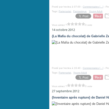
Posté par heclea à 07:00 -
Commentaires [
…
]
- Pe
Tags:
Partenariat
,
Fantastique
,
Young Adult
Vous aimez ?
0 vote
14 octobre 2012
{La Mafia du chocolat} de Gabrielle Z
Posté par heclea à 16:40 -
Commentaires [
…
]
- Pe
Tags:
Partenariat
,
Young Adult
Vous aimez ?
0 vote
27 septembre 2012
{Inventaire après rupture} de Daniel H