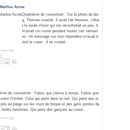
 Marilou Aznar
Quatrième de couverture : Sur la photo du blo
g, Thomas souriait. Il avait l'air heureux, c'étai
t la seule chose qui me réconfortait un peu. Il
m'avait cru morte pendant toutes ces semain
es. Un message sur mon répondeur m'avait b
risé le coeur : il ne voulait...
rmalien [
#
]
lt
ème de couverture : Faites que j'arrive à temps. Faites que
contre l'Ombre. Celui qui peint dans la nuit. Qui peint des oi
pris au piège sur les murs de brique et des gens perdus da
 forêts fantômes. Qui peint des garçons au coeur...
rmalien [
#
]