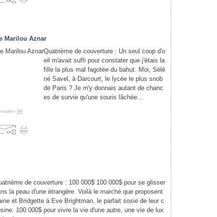
e Marilou Aznar
Quatrième de couverture : Un seul coup d'o
eil m'avait suffi pour constater que j'étais la
fille la plus mal fagotée du bahut. Moi, Sélé
né Savel, à Darcourt, le lycée le plus snob
de Paris ? Je m'y donnais autant de chanc
es de survie qu'une souris lâchée...
rmalien [
#
]
atrième de couverture : 100 000$ 100 000$ pour se glisser
ns la peau d'une étrangère. Voilà le marché que proposent
ine et Bridgette à Eve Brightman, le parfait sosie de leur c
sine. 100 000$ pour vivre la vie d'une autre, une vie de lux