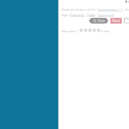
e 
Posté par heclea à 07:43 -
Commentaires [
…
]
- Pe
Tags:
Partenariat
,
Thriller
,
Young Adult
Vous aimez ?
0 vote