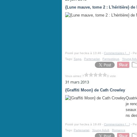
{Lune mauve, tome 2 : L'héritière} de
Posté par heclea à 13:46 -
Commentaires [
…
]
- Pe
Tags:
Saga
,
Partenariat
,
Fantastique
,
Young Adu
Vous aimez ?
0 vote
31 mars 2013
{Graffiti Moon} de Cath Crowley
Quatri
je ren
seaux 
ns des
Posté par heclea à 19:49 -
Commentaires [
…
]
- Pe
Tags:
Partenariat
,
Young Adult
,
Romance