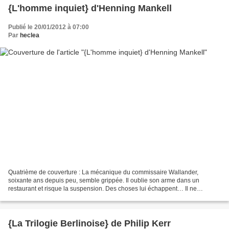
{L'homme inquiet} d'Henning Mankell
Publié le 20/01/2012 à 07:00
Par
heclea
Quatrième de couverture : La mécanique du commissaire Wallander,
soixante ans depuis peu, semble grippée. Il oublie son arme dans un
restaurant et risque la suspension. Des choses lui échappent… Il ne
comprend pas pourquoi le beau-père de sa fille, ancien...
{La Trilogie Berlinoise} de Philip Kerr