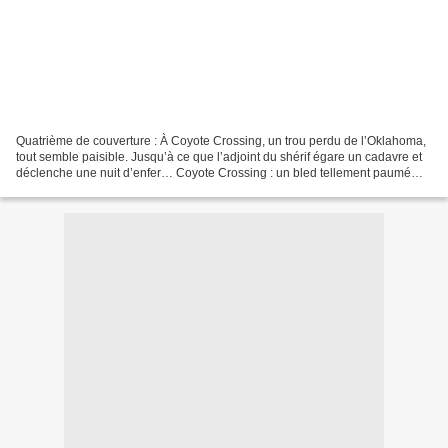
Quatrième de couverture : À Coyote Crossing, un trou perdu de l’Oklahoma,
tout semble paisible. Jusqu’à ce que l’adjoint du shérif égare un cadavre et
déclenche une nuit d’enfer… Coyote Crossing : un bled tellement paumé
que même les téléphones portables...