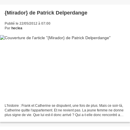
{Mirador} de Patrick Delperdange
Publié le 22/05/2012 à 07:00
Par
heclea
L'histoire : Frank et Catherine se disputent, une fois de plus. Mais ce soir-là,
Catherine quitte l'appartement. Et ne revient pas. La jeune femme ne donne
plus signe de vie. Que lui est-il donc arrivé ? Qui a-t-elle donc rencontré au
beau milieu de la...