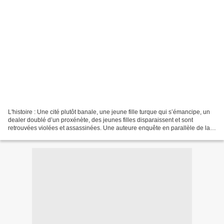
L'histoire : Une cité plutôt banale, une jeune fille turque qui s’émancipe, un
dealer doublé d’un proxénète, des jeunes filles disparaissent et sont
retrouvées violées et assassinées. Une auteure enquête en parallèle de la
gendarmerie. De l’Isère à Istanbul,...