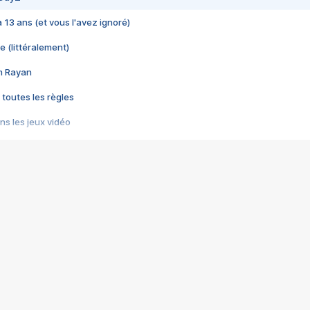
 a 13 ans (et vous l'avez ignoré)
e (littéralement)
im Rayan
 toutes les règles
s les jeux vidéo
us choquant de Rockstar ? - Le scandale BULLY
e plus moche de Steam
du RÊVE tourne au CAUCHEMAR
pendant 8 heures
it… à tort
umiliés par un jeu vidéo
ire - Final Fantasy 8