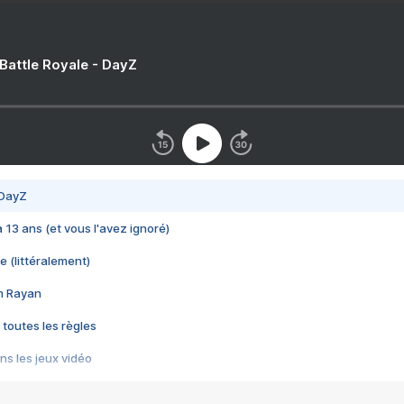
 Battle Royale - DayZ
 DayZ
 a 13 ans (et vous l'avez ignoré)
e (littéralement)
im Rayan
 toutes les règles
s les jeux vidéo
us choquant de Rockstar ? - Le scandale BULLY