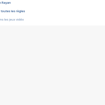
im Rayan
 toutes les règles
s les jeux vidéo
us choquant de Rockstar ? - Le scandale BULLY
e plus moche de Steam
du RÊVE tourne au CAUCHEMAR
pendant 8 heures
it… à tort
umiliés par un jeu vidéo
ire - Final Fantasy 8
ti un empire - Age of Empires
story DOFUS
tard, il crée l'un des pires jeux de tous les temps, MindsEye.