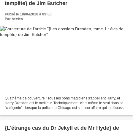
tempête} de Jim Butcher
Publié le 10/06/2010 à 09:00
Par
heclea
Quatrième de couverture : Tous les bons magiciens s'appellent Harry, et
Harry Dresden est le meilleur. Techniquement, c'est même le seul dans sa
"catégorie" : lorsque la police de Chicago est sur une affaire qui la dépasse,
c'est vers lui qu'elle se tourne....
{L'étrange cas du Dr Jekyll et de Mr Hyde} de