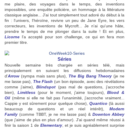
me plaire, des voyages dans le temps, des inventions
impossibles, une enquête policière, un hommage à la littérature
classique anglaise... J'ai tout simplement tout adoré du début à la
fin : l'univers, l'héroïne, revivre un peu de Jane Eyre, les vers
correcteurs, les inventions de Mycroft... Je n'ai qu'une hâte,
prendre le temps de me plonger dans la suite ! Et en plus,
Licorne
l'a accepté pour son challenge, ce qui en fera mon
premier titre.
Séries
Nouvelle semaine très chargée en séries télé, mais
principalement en suivant les diffusions hebdomadaires
d'
Arrow
(sympa mais sans plus),
The Big Bang Theory
(je ne
me lasse pas),
The Flash
(un bon épisode, avec des révélations
comme j'aime),
Blindspot
(pas mal de questions, j'accroche
bien),
Limitless
(pour le moment, j'aime toujours),
Blood &
Oil
(même si elle ne fait pas l'unanimité, j'accroche vraiment...
Cappie y est sûrement pour quelque chose),
Quantico
(là aussi
beaucoup de questions et un réel intérêt),
Modern
Family
(comme TBBT, je ne me lasse pas) &
Downton Abbey
(que j'aime de plus en plus d'amour). J'ai quand même réussi à
finir la saison 1 de
Elementary
, et je suis agréablement surprise