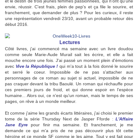
et le destin de trois jeunes femmes passionnées, qui n'ont qu'une
envie, réussir. C'est frais, plein de pep's et ça file le sourire, et
franchement, que demander de plus ? Pour les curieux, il reste
une représentation vendredi 23/10, avant un probable retour dès
début 2016.
Lectures
Côté livres, j'ai commencé ma semaine avec un livre doudou
comme seule Marie-Aude Murail sait les écrire, et elle a fait
mouche encore une fois. J'ai passé un moment plein d'émotions
avec
Vive la République !
qui m'a tout à la fois donné le sourire
et serré le coeur. Impossible de ne pas s'attacher aux
personnages de ce roman au sujet si actuel, impossible de ne
pas craquer devant la tribu Baoulé. Un roman qui réchauffe pour
ces premiers jours de froid, et qui donne espoir en l'espèce
humaine... Alors oui, ce n'est qu'un roman, mais le temps de ses
pages, on rêve à un monde meilleur.
Et comme j'aime les grands écarts littéraires, j'ai choisi le premier
tome de la série Thursday Next de Jasper Fforde :
L'Affaire
Jane Eyre
pour finir ma semaine. Et franchement, je me
demande ce qui m'a pris de ne pas découvrir plus tôt cette
héroïne et ce monde SF comme je les aime. Tout y est fait pour