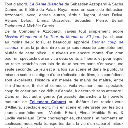
Tout d'abord,
La Dame Blanche
de Sébastien Azzopardi & Sacha
Danino au théâtre du Palais Royal, mise en scène de Sébastien
Azzopardi, avec, entres autres, Arthur Jugnot, Anaïs Delva,
Réjane Lefoul, Emma Brazeilles, Sébastien Pierre, Benoît
Tachoires & Michèle Garcia.
De la Compagnie Azzopardi, j'avais tout simplement adoré
Mission Florimont
et
Le Tour du Monde en 80 jours
(vu chacun
au moins deux fois), et beaucoup apprécié
Dernier coup de
ciseaux
, mais là je dois dire que je suis ressortie complètement
bluffée de cette pièce. Le niveau est encore monté d'un cran
pour un spectacle qui se vit à deux cents à l'heure, et pour lequel
on reste scotchés pas loin de deux heures sans s'ennuyer une
seule seconde. Le jeu est à la fois sur scène et dans le public, la
mise en scène est digne d'une réalisation de films, les comédiens
sont excellents, l'histoire est menée de mains de maître, entre
film d'horreur, thriller et comédie. Voilà vraiment mon spectacle
coup de coeur pour ce début d'année, à découvrir sans attendre !
Dans un tout autre genre, j'ai assisté dimanche à la nouvelle
mouture de
Tellement Cabaret
au théâtre Les rendez-vous
d'Ailleurs, spectacle écrit, mis en scène et interprété par les trois
jeunes comédiennes : Violette Erhart, Elena Matilda Serna &
Lucile Vareillaud. Entre chorégraphies, chansons, et moments en
coulisses, nous voilà transportés dans la vie d'un cabaret miteux