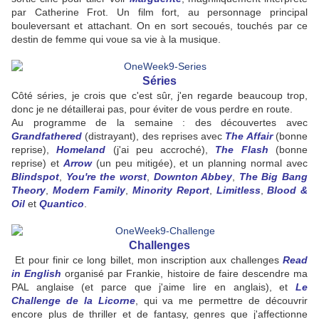
par Catherine Frot. Un film fort, au personnage principal
bouleversant et attachant. On en sort secoués, touchés par ce
destin de femme qui voue sa vie à la musique.
Séries
Côté séries, je crois que c'est sûr, j'en regarde beaucoup trop,
donc je ne détaillerai pas, pour éviter de vous perdre en route.
Au programme de la semaine : des découvertes avec
Grandfathered
(distrayant), des reprises avec
The Affair
(bonne
reprise),
Homeland
(j'ai peu accroché),
The Flash
(bonne
reprise) et
Arrow
(un peu mitigée), et un planning normal avec
Blindspot
,
You're the worst
,
Downton Abbey
,
The Big Bang
Theory
,
Modern Family
,
Minority Report
,
Limitless
,
Blood &
Oil
et
Quantico
.
Challenges
Et pour finir ce long billet, mon inscription aux challenges
Read
in English
organisé par Frankie, histoire de faire descendre ma
PAL anglaise (et parce que j'aime lire en anglais), et
Le
Challenge de la Licorne
, qui va me permettre de découvrir
encore plus de thriller et de fantasy, genres que j'affectionne