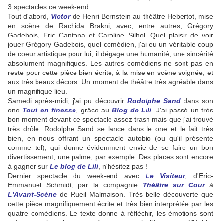
3 spectacles ce week-end.
Tout d'abord,
Victor
de Henri Bernstein au théâtre Hebertot, mise
en scène de Rachida Brakni, avec, entre autres, Grégory
Gadebois, Eric Cantona et Caroline Silhol. Quel plaisir de voir
jouer Grégory Gadebois, quel comédien, j'ai eu un véritable coup
de coeur artistique pour lui, il dégage une humanité, une sincérité
absolument magnifiques. Les autres comédiens ne sont pas en
reste pour cette pièce bien écrite, à la mise en scène soignée, et
aux très beaux décors. Un moment de théâtre très agréable dans
un magnifique lieu.
Samedi après-midi, j'ai pu découvrir
Rodolphe Sand
dans son
one
Tout en finesse
, grâce au
Blog de Lili
. J'ai passé un très
bon moment devant ce spectacle assez trash mais que j'ai trouvé
très drôle. Rodolphe Sand se lance dans le one et le fait très
bien, en nous offrant un spectacle autobio (ou qu'il présente
comme tel), qui donne évidemment envie de se faire un bon
divertissement, une palme, par exemple. Des places sont encore
à gagner sur
Le blog de Lili
, n'hésitez pas !
Dernier spectacle du week-end avec
Le Visiteur
, d'Eric-
Emmanuel Schmidt, par la compagnie
Théâtre sur Cour
à
L'Avant-Scène
de Rueil Malmaison. Très belle découverte que
cette pièce magnifiquement écrite et très bien interprétée par les
quatre comédiens. Le texte donne à réfléchir, les émotions sont