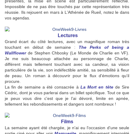
présentes, la mise en scène est particulièrement réfléchie.
Impossible de ne pas être touchés par cette représentation très
réussie. Ils rejouent en mars à L'Athénée de Rueil, notez le dans
vos agendas.
Lectures
Grand écart du côté lectures, avec un magnifique roman très
touchant en début de semaine :
The Perks of being a
Wallflower
de Stephen Chbosky (Le Monde de Charlie en VF).
Je me suis beaucoup attachée au personnage de Charlie,
différent mais tellement touchant avec sa candeur, sa vision
particulière de la vie, son indéfectible amitié, sa sensibilité à fleur
de peau. Un roman à découvrir pour le flux d'émotions qu'il
procure.
La fin de semaine a été consacrée à
La Mort en tête
de Sire
Cédric, dont je vous parlerai dans un billet spécifique. Tout ce que
je peux vous dire c'est que je l'ai dévoré, limite en apnée,
tellement les rebondissements et dangers sont nombreux !
Films
La semaine ayant été chargée, je n'ai eu l'occasion d'une seule
sortie ciné pour aller voir
Marguerite
, magnifiquement interprété