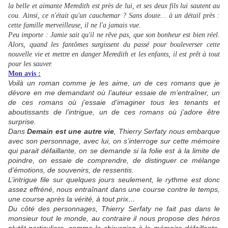
la belle et aimante Meredith est près de lui, et ses deux fils lui sautent au
cou. Ainsi, ce n'était qu'un cauchemar ? Sans doute... à un détail près :
cette famille merveilleuse, il ne l'a jamais vue.
Peu importe : Jamie sait qu'il ne rêve pas, que son bonheur est bien réel.
Alors, quand les fantômes surgissent du passé pour bouleverser cette
nouvelle vie et mettre en danger Meredith et les enfants, il est prêt à tout
pour les sauver.
Mon avis :
Voilà un roman comme je les aime, un de ces romans que je
dévore en me demandant où l’auteur essaie de m’entraîner, un
de ces romans où j’essaie d’imaginer tous les tenants et
aboutissants de l’intrigue, un de ces romans où j’adore être
surprise.
Dans
Demain est une autre vie
, Thierry Serfaty nous embarque
avec son personnage, avec lui, on s’interroge sur cette mémoire
qui parait défaillante, on se demande si la folie est à la limite de
poindre, on essaie de comprendre, de distinguer ce mélange
d’émotions, de souvenirs, de ressentis.
L’intrigue file sur quelques jours seulement, le rythme est donc
assez effréné, nous entraînant dans une course contre le temps,
une course après la vérité, à tout prix…
Du côté des personnages, Thierry Serfaty ne fait pas dans le
monsieur tout le monde, au contraire il nous propose des héros