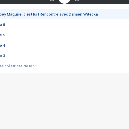
bey Maguire, c'est lui ! Rencontre avec Damien Witecka
e 6
e 5
e 4
e 3
s créatrices de la VF !
e 2
e 1
e Mektoub My Love arrive enfin ! Rencontre avec Shaïn Boumedine et Sal
i : après Toni en famille
elle réalise le bouleversant Dites lui que je l'aime
ais ! Rencontre autour de Vie privée de Rebecca Zlotowski