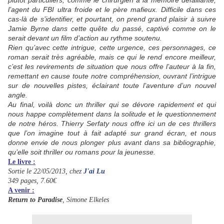
plutôt particuliers, comme le chirurgien à la mémoire défaillante,
l’agent du FBI ultra froide et le père mafieux. Difficile dans ces
cas-là de s’identifier, et pourtant, on prend grand plaisir à suivre
Jamie Byrne dans cette quête du passé, captivé comme on le
serait devant un film d’action au rythme soutenu.
Rien qu’avec cette intrigue, cette urgence, ces personnages, ce
roman serait très agréable, mais ce qui le rend encore meilleur,
c’est les revirements de situation que nous offre l’auteur à la fin,
remettant en cause toute notre compréhension, ouvrant l’intrigue
sur de nouvelles pistes, éclairant toute l’aventure d’un nouvel
angle.
Au final, voilà donc un thriller qui se dévore rapidement et qui
nous happe complètement dans la solitude et le questionnement
de notre héros. Thierry Serfaty nous offre ici un de ces thrillers
que l’on imagine tout à fait adapté sur grand écran, et nous
donne envie de nous plonger plus avant dans sa bibliographie,
qu’elle soit thriller ou romans pour la jeunesse.
Le livre :
Sortie le 22/05/2013, chez
J'ai Lu
349 pages, 7.60€
A venir :
Return to Paradise
, Simone Elkeles