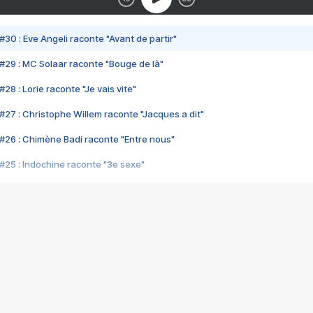
#30 : Eve Angeli raconte "Avant de partir"
#29 : MC Solaar raconte "Bouge de là"
28 : Lorie raconte "Je vais vite"
#27 : Christophe Willem raconte "Jacques a dit"
#26 : Chimène Badi raconte "Entre nous"
#25 : Indochine raconte "3e sexe"
#24 : Zaho raconte "C'est chelou"
#23 : Patrick Bruel raconte "Au café des délices"
#22 : Kyo raconte "Le chemin"
#21 : Nolwenn Leroy raconte "Cassé"
#20 : Patrick Hernandez raconte "Born to be alive"