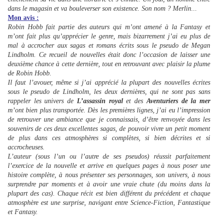
dans le magasin et va bouleverser son existence. Son nom ? Merlin...
Mon avis :
Robin Hobb fait partie des auteurs qui m’ont amené à la Fantasy et
m’ont fait plus qu’apprécier le genre, mais bizarrement j’ai eu plus de
mal à accrocher aux sagas et romans écrits sous le pseudo de Megan
Lindholm. Ce recueil de nouvelles était donc l’occasion de laisser une
deuxième chance à cette dernière, tout en retrouvant avec plaisir la plume
de Robin Hobb.
Il faut l’avouer, même si j’ai apprécié la plupart des nouvelles écrites
sous le pseudo de Lindholm, les deux dernières, qui ne sont pas sans
rappeler les univers de
L’assassin royal
et des
Aventuriers de la mer
m’ont bien plus transportée. Dès les premières lignes, j’ai eu l’impression
de retrouver une ambiance que je connaissais, d’être renvoyée dans les
souvenirs de ces deux excellentes sagas, de pouvoir vivre un petit moment
de plus dans ces atmosphères si complètes, si bien décrites et si
accrocheuses.
L’auteur (sous l’un ou l’autre de ses pseudos) réussit parfaitement
l’exercice de la nouvelle et arrive en quelques pages à nous poser une
histoire complète, à nous présenter ses personnages, son univers, à nous
surprendre par moments et à avoir une vraie chute (du moins dans la
plupart des cas). Chaque récit est bien différent du précédent et chaque
atmosphère est une surprise, navigant entre Science-Fiction, Fantastique
et Fantasy.