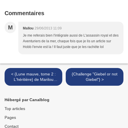
Commentaires
M
Mallou
29/06/2013 11:09
Je me referais bien l'intégrale aussi de L'assassin royal et des
Aventuriers de la mer, chaque fois que je lis un article sur
Hobb l'envie est la ! Il faut juste que je les rachète lol
< {Lune mauve, tome 2 :
{Challenge "Giebel or not
L'héritière} de Marilou
Giebel"} >
Aznar
Hébergé par Canalblog
Top articles
Pages
Contact