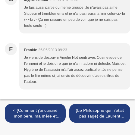
Mypianocanta
25/05/2013 15:30
Je fais aussi partie du même groupe. Je n'avais pas aimé
Stupeur et tremblements et je n'ai pas réussi à finir celui-ci.<br
/> <br /> Ça me rassure un peu de voir que je ne suis pas
toute seule =)
F
Frankie
25/05/2013 09:23
Je viens de découvrir Amélie Nothomb avec Cosmétique de
l'ennemi et je dois dire que je n'ai ni adoré ni détesté. Mais cet
Hygiène de l'assassin m'a l'air assez particulier. Je ne pense
pas le lire même si j'ai envie de découvrir d'autres titres de
l'auteur.
< {Comment j'ai cuisiné
{Le Philosophe qui n'était
mon père, ma mère et
pas sage} de Laurent
retrouvé l'amour} de S.G.
Gounelle, lu par François
Browne
Hatt >