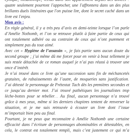
quatre seulement pourront l'approcher, une l'affrontera dans un des plus
brillants duels littéraires que l'on puisse lire, dont le secret caché dans un
livre est l'enjeu.
Mon avis :
En règle général, il y a très peu d’avis en demi-teinte lorsque l’on parle
d’Amélie Nothomb, et l’on se retrouve plutôt à faire partie de ceux qui
ont totalement adhéré ou au contraire de ceux qui n’ont purement et
simplement pas du tout aimé.
Avec cet «
Hygiène de l’assassin
», je fais partie sans aucun doute du
second groupe ; j’ai même dû me forcer pour en venir à bout tellement je
suis restée détachée de ce roman auquel je n’ai pas réussi à trouver une
once d’intérêt.
Je n’ai trouvé dans ce livre qu’une succession sans fin de méchancetés
gratuites, de rabaissements de l’autre, de moqueries sans justification.
J’ai détesté le personnage de Prétextat Tach dès les premières secondes et
ce jusqu’au dernier mot. J’ai trouvé pathétiques les journalistes trop
lèche-bottes pour se rebeller… Au final, aucun personnage n’a trouvé
grâce à mes yeux, même si les derniers chapitres tentent de renverser la
situation, et je me suis retrouvée à écouter un livre dont l’issue
m’importait bien peu au final.
Pourtant, je ne peux que reconnaitre à Amélie Nothomb une certaine
efficacité dans l’écriture de personnages abominables et détestables, en
cela, le contrat est totalement rempli, mais c’est justement ce qui m’a