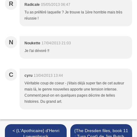
R
Radicale
05/05/2013 06:47
Tu as préféré laquelle ? Je trouve la 1ère horrible mais très
réussie !
N
Noukette
17/04/2013 21:03
Je l'ai dévoré !!
C
cyru
13/04/2013 13:44
Véritable coup de coeur - j'étais déjà super fan de cet auteur
mais là, le genre nouvelles apporte une tension intense.
Comment peut-on en quelques pages décrire de telles
histoires. Du grand art.
< {L'Apothicaire} d'Henri
{The Dresden files, book 11
Loevenbruck
: Turn Coat} de Jim Butcher