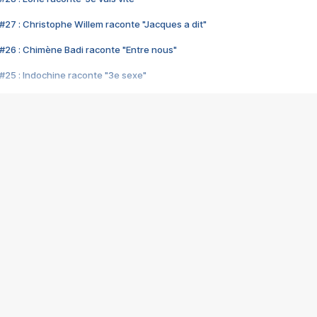
#27 : Christophe Willem raconte "Jacques a dit"
#26 : Chimène Badi raconte "Entre nous"
#25 : Indochine raconte "3e sexe"
#24 : Zaho raconte "C'est chelou"
#23 : Patrick Bruel raconte "Au café des délices"
#22 : Kyo raconte "Le chemin"
#21 : Nolwenn Leroy raconte "Cassé"
#20 : Patrick Hernandez raconte "Born to be alive"
#19 : Lorie raconte "Près de moi"
#18 : Michael Jones raconte "A nos actes manqués" (avec Jean-Jacque
#17 : Khaled raconte "Aïcha"
#16 : Corneille raconte "Parce qu'on vient de loin"