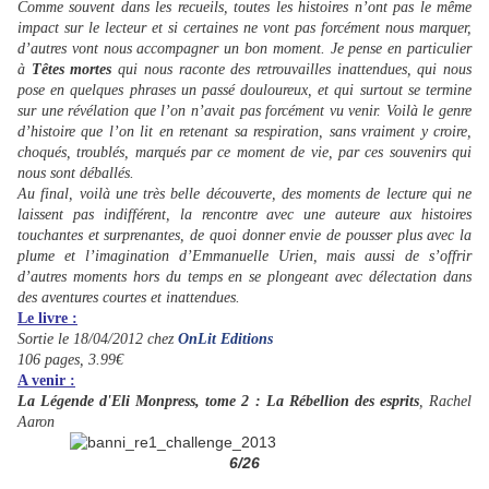
Comme souvent dans les recueils, toutes les histoires n’ont pas le même
impact sur le lecteur et si certaines ne vont pas forcément nous marquer,
d’autres vont nous accompagner un bon moment. Je pense en particulier
à
Têtes mortes
qui nous raconte des retrouvailles inattendues, qui nous
pose en quelques phrases un passé douloureux, et qui surtout se termine
sur une révélation que l’on n’avait pas forcément vu venir. Voilà le genre
d’histoire que l’on lit en retenant sa respiration, sans vraiment y croire,
choqués, troublés, marqués par ce moment de vie, par ces souvenirs qui
nous sont déballés.
Au final, voilà une très belle découverte, des moments de lecture qui ne
laissent pas indifférent, la rencontre avec une auteure aux histoires
touchantes et surprenantes, de quoi donner envie de pousser plus avec la
plume et l’imagination d’Emmanuelle Urien, mais aussi de s’offrir
d’autres moments hors du temps en se plongeant avec délectation dans
des aventures courtes et inattendues.
Le livre :
Sortie le 18/04/2012 chez
OnLit Editions
106 pages, 3.99€
A venir :
La Légende d'Eli Monpress, tome 2 : La Rébellion des esprits
, Rachel
Aaron
6/26