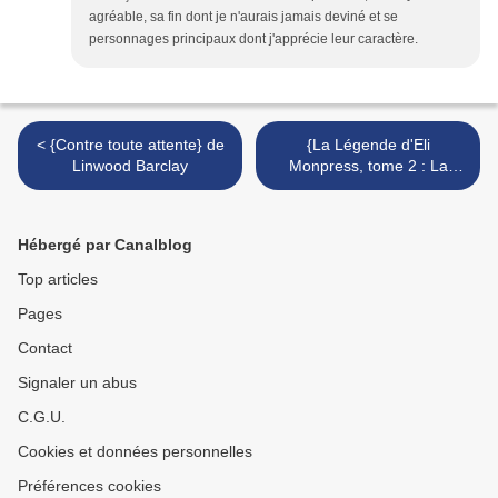
agréable, sa fin dont je n'aurais jamais deviné et se
personnages principaux dont j'apprécie leur caractère.
< {Contre toute attente} de
{La Légende d'Eli
Linwood Barclay
Monpress, tome 2 : La
Rébellion des Esprits} de
Rachel Aaron >
Hébergé par Canalblog
Top articles
Pages
Contact
Signaler un abus
C.G.U.
Cookies et données personnelles
Préférences cookies