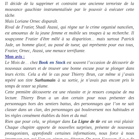
Il décide de la supprimer et contraint une ancienne terroriste de la
mouvance gauchiste instrumentalisée par le pouvoir à exécuter cette
tâche.
Mais Loriane Ornec disparaît.
Rival de Fratier, Shadi Atassi, qui règne sur le crime organisé nancéien,
est amoureux de la jeune femme et mobile ses troupes à sa recherche. Il
soupçonne Fratier d'être mêlé à sa disparition... mais surtout Patrick
Jade, un homme glacé, au passé de tueur, qui représente pour eux tous,
Fratier, Ornec, Atassi, une menace terrifiante.
Mon avis :
Le Mois de… chez
Book en Stock
est souvent l’occasion de découvrir de
nouveaux auteurs et de trouver une bonne excuse pour se plonger dans
leurs écrits. Cela a été le cas pour Thierry Brun, car même si j’avais
repéré son titre
Surhumain
à sa sortie, je n’avais pas encore pris le
temps de tester sa plume.
Cette première découverte est une réussite et je ressors conquise de ma
lecture. Thierry Brun a un don certain pour nous présenter des
personnages hors des sentiers battus, des personnages que l’on ne sait
classer dans un clan, des personnages qui bouleversent nos habitudes et
les règles censément établies du bien et du mal.
Rien que pour cela, se plonger dans
La Ligne de tir
est un vrai plaisir.
Chaque chapitre apporte de nouvelles surprises, présente de nouveaux
protagonistes, approfondit certaines informations, nous force à nous