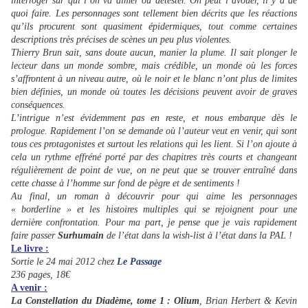
interroger sur qui l’on va aimer ou détester. On peut l’avouer, il y a de
quoi faire. Les personnages sont tellement bien décrits que les réactions
qu’ils procurent sont quasiment épidermiques, tout comme certaines
descriptions très précises de scènes un peu plus violentes.
Thierry Brun sait, sans doute aucun, manier la plume. Il sait plonger le
lecteur dans un monde sombre, mais crédible, un monde où les forces
s’affrontent à un niveau autre, où le noir et le blanc n’ont plus de limites
bien définies, un monde où toutes les décisions peuvent avoir de graves
conséquences.
L’intrigue n’est évidemment pas en reste, et nous embarque dès le
prologue. Rapidement l’on se demande où l’auteur veut en venir, qui sont
tous ces protagonistes et surtout les relations qui les lient. Si l’on ajoute à
cela un rythme effréné porté par des chapitres très courts et changeant
régulièrement de point de vue, on ne peut que se trouver entraîné dans
cette chasse à l’homme sur fond de pègre et de sentiments !
Au final, un roman à découvrir pour qui aime les personnages
« borderline » et les histoires multiples qui se rejoignent pour une
dernière confrontation. Pour ma part, je pense que je vais rapidement
faire passer
Surhumain
de l’état dans la wish-list à l’état dans la PAL !
Le livre :
Sortie le 24 mai 2012 chez
Le Passage
236 pages, 18€
A venir :
La Constellation du Diadème, tome 1 : Olium
, Brian Herbert & Kevin