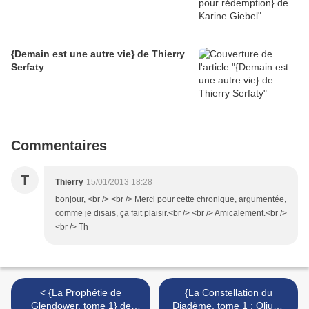
{Demain est une autre vie} de Thierry
Serfaty
Commentaires
T
Thierry
15/01/2013 18:28
bonjour, <br /> <br /> Merci pour cette chronique, argumentée,
comme je disais, ça fait plaisir.<br /> <br /> Amicalement.<br />
<br /> Th
< {La Prophétie de
{La Constellation du
Glendower, tome 1} de
Diadème, tome 1 : Olium}