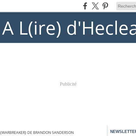
) A L(ire) d'Hecle
Publicité
NEWSLETTE
{WARBREAKER} DE BRANDON SANDERSON