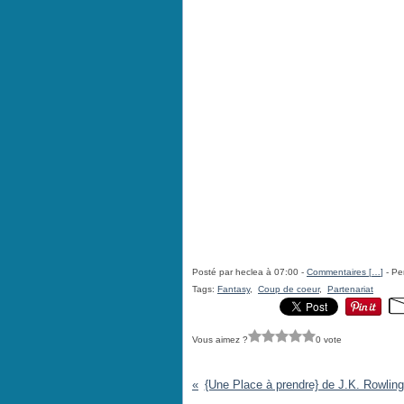
Posté par heclea à 07:00 -
Commentaires [
…
]
- Pe
Tags:
Fantasy
,
Coup de coeur
,
Partenariat
Vous aimez ?
0 vote
{Une Place à prendre} de J.K. Rowling