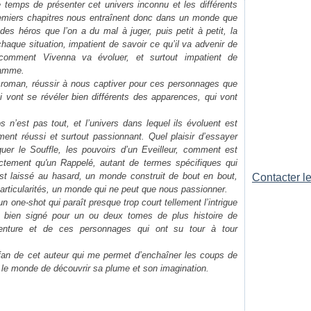
temps de présenter cet univers inconnu et les différents
remiers chapitres nous entraînent donc dans un monde que
s héros que l’on a du mal à juger, puis petit à petit, la
haque situation, impatient de savoir ce qu’il va advenir de
 comment Vivenna va évoluer, et surtout impatient de
lamme.
 roman, réussir à nous captiver pour ces personnages que
ui vont se révéler bien différents des apparences, qui vont
 n’est pas tout, et l’univers dans lequel ils évoluent est
ment réussi et surtout passionnant. Quel plaisir d’essayer
uer le Souffle, les pouvoirs d’un Eveilleur, comment est
actement qu'un Rappelé, autant de termes spécifiques qui
est laissé au hasard, un monde construit de bout en bout,
Contacter le
articularités, un monde qui ne peut que nous passionner.
un one-shot qui paraît presque trop court tellement l’intrigue
s bien signé pour un ou deux tomes de plus histoire de
venture et de ces personnages qui ont su tour à tour
fan de cet auteur qui me permet d’enchaîner les coups de
t le monde de découvrir sa plume et son imagination.