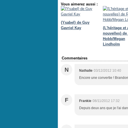
Vous aimerez aussi :
{Ysabel} de Guy
Gavriel Kay
{L'héritage et 
nouvelles} de
Hobb/Megan
Lindholm
Commentaires
N
Nathalie
03/12/2012 10:40
Encore une convertie ! Brandon
F
Frankie
08/11/2012 17:32
Depuis deux ans que je l'ai dans 