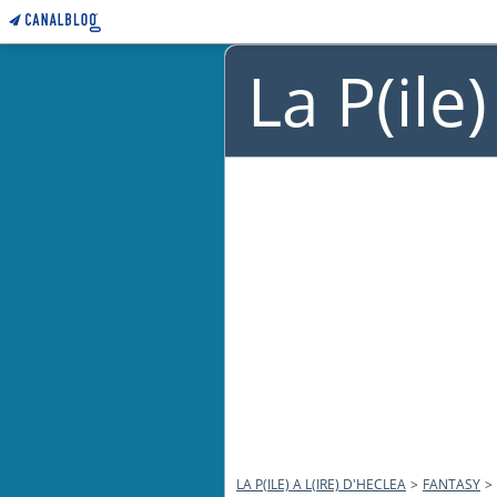
La P(ile
LA P(ILE) A L(IRE) D'HECLEA
>
FANTASY
>