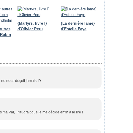
{Martyrs, livre I}
{La dernière lame}
autres
d'Olivier Peru
d'Estelle Faye
 Robin
 ne nous déçoit jamais :D
ma Pal, il faudrait que je me décide enfin à le lire !