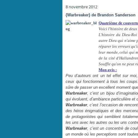
8 novembre 2012
{Warbreaker} de Brandon Sanderson
Quatrième de couvertu
Voici l'histoire de deux
L'histoire du Dieu-Roi
autre Dieu qui n'aime p
réparer les erreurs qu'
leur monde, celui qui m
de la cité d'Hallandre
Souffle qu'on ne peut ré
Mon avis :
Peu d’auteurs ont un tel effet sur mo
ceux qui fonctionnent à tous les coup
sûre de passer un excellent moment qu
Warbreaker
, c’est un bijou d’imaginat
qui évoluent, d’ambiance particulière et 
Warbreaker
, c’est l’occasion de renco
des héros énigmatiques et des mercenai
de protagonistes qui semblent totalemen
les uns avec les autres ou les uns contr
Warbreaker
, c’est un concentré de cou
un monde où les perceptions sont toutes a