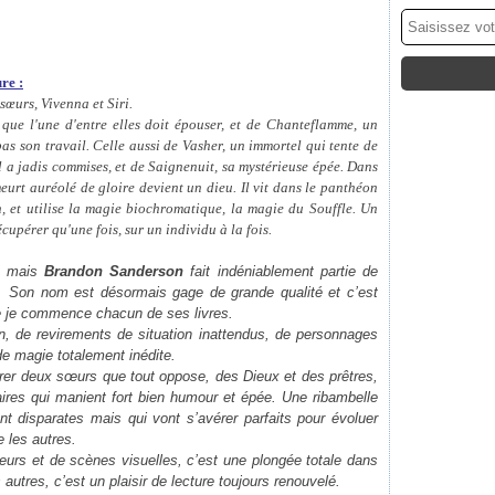
re :
 sœurs, Vivenna et Siri.
 que l'une d'entre elles doit épouser, et de Chanteflamme, un
as son travail. Celle aussi de Vasher, un immortel qui tente de
il a jadis commises, et de Saignenuit, sa mystérieuse épée. Dans
eurt auréolé de gloire devient un dieu. Il vit dans le panthéon
n, et utilise la magie biochromatique, la magie du Souffle. Un
cupérer qu'une fois, sur un individu à la fois.
i, mais
Brandon Sanderson
fait indéniablement partie de
s. Son nom est désormais gage de grande qualité et c’est
e je commence chacun de ses livres.
ion, de revirements de situation inattendus, de personnages
de magie totalement inédite.
ntrer deux sœurs que tout oppose, des Dieux et des prêtres,
res qui manient fort bien humour et épée. Une ribambelle
t disparates mais qui vont s’avérer parfaits pour évoluer
e les autres.
leurs et de scènes visuelles, c’est une plongée totale dans
utres, c’est un plaisir de lecture toujours renouvelé.