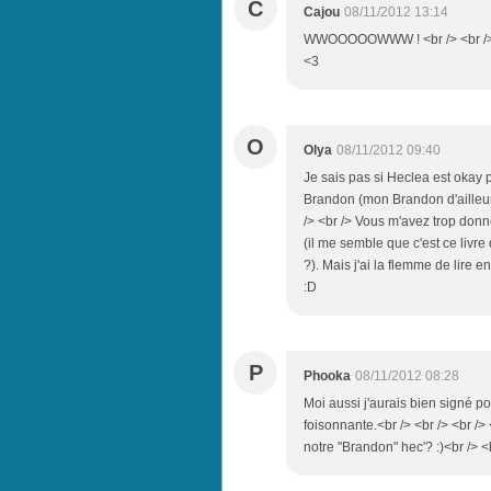
C
Cajou
08/11/2012 13:14
WWOOOOOWWW ! <br /> <br /> Je
<3
O
Olya
08/11/2012 09:40
Je sais pas si Heclea est okay po
Brandon (mon Brandon d'ailleurs 
/> <br /> Vous m'avez trop donné 
(il me semble que c'est ce livre
?). Mais j'ai la flemme de lire 
:D
P
Phooka
08/11/2012 08:28
Moi aussi j'aurais bien signé po
foisonnante.<br /> <br /> <br /> 
notre "Brandon" hec'? :)<br /> <b