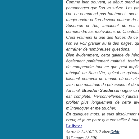
Comme bien souvent, le début prend le 
personnages que l’on va suivre. Les p
l’on ne comprend pas forcément, avec de
magie opère et l’on devient curieux de c
Susebron et Siri, impatient de voir
comprendre les motivations de Chantef
C’est vraiment là une des forces de ce
l’on va voir grandir au fil des pages, q
entraîner de nombreuses questions.
Bien évidemment, cette galerie de héros
également parfaitement maitrisé, totale
de comprendre tout ce que peut impliq
fabriqué un Sans-Vie, qu’est-ce qu’ex
laissent entrevoir un monde où rien n’
avec une multitude de précisions et de p
Au final,
Brandon Sanderson
signe ici 
est complète. Personnellement j’aurai
profiter plus longuement de cette a
m’interloquer et me toucher.
En quelques mots, je suis absolument 
cœur, et je ne peux que conseiller à tou
Le livre :
Sortie le 24/10/2012 chez
Orbit
547 pages, 23.50€