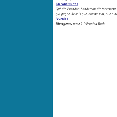
En conclusion :
Qui dit Brandon Sanderson dit forcémen
qui gagne. Je sais que, comme moi, elle a 
A venir :
Divergente, tome 2
, Véronica Roth