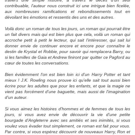
travers une simple histoire, à travers le décès d'un seul
contribuable, l'auteur nous construit ici une intrigue bien ficelée,
aux nombreuses ramifications et rebondissements tout en
dévoilant les émotions et ressentis des uns et des autres.
Voilà donc un roman de tous les jours, un roman qui pourrait être
un fait divers mais qui est bien plus que cela, voilà un roman qui
accroche petit à petit le lecteur, qui sait l'intéresser, qui sait lui
donner envie de continuer encore et encore pour connaître le
destin de Krystal et Robbie, pour savoir qui remplacera Barry, ou
si les familles de Gaia et Andrew finiront par quitter ce Pagford au
cœur de toutes les conversations.
Bien évidemment l'on est bien loin ici d'un Harry Potter et tant
mieux ! J.K. Rowling nous prouve ici qu'elle sait tout aussi bien
écrire pour les adultes que pour les enfants, et que la magie ne
vient pas forcément d'une baguette, mais aussi de l'imagination
d'un auteur.
Si vous aimez les histoires d'hommes et de femmes de tous les
jours, si vous avez envie de découvrir la vie d'une petite
bourgade d'Angleterre avec ses amitiés et ses inimités, si vous
voulez vous évader tout simplement, ce roman est fait pour vous.
Par contre, si vous espérez découvrir de nouveaux Harry, Ron et