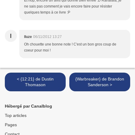
Et hop, encore un avis qui donne bien envie :D Rahalala, je
ne sais pas comment je vais encore faire pour résister
quelques temps à ce livre :P
I
Iluze
06/11/2012 13:27
Oh chouette une bonne note ! C'est un bon gros coup de
coeur pour moi !
< {12:21} de Dustin
{Warbreaker} de Brandon
Thomason
Sanderson >
Hébergé par Canalblog
Top articles
Pages
Contact