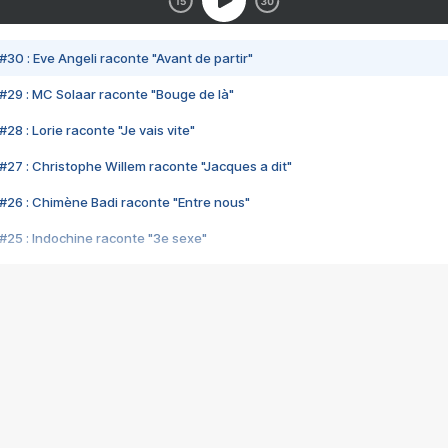
#30 : Eve Angeli raconte "Avant de partir"
#29 : MC Solaar raconte "Bouge de là"
28 : Lorie raconte "Je vais vite"
#27 : Christophe Willem raconte "Jacques a dit"
#26 : Chimène Badi raconte "Entre nous"
#25 : Indochine raconte "3e sexe"
#24 : Zaho raconte "C'est chelou"
#23 : Patrick Bruel raconte "Au café des délices"
#22 : Kyo raconte "Le chemin"
#21 : Nolwenn Leroy raconte "Cassé"
#20 : Patrick Hernandez raconte "Born to be alive"