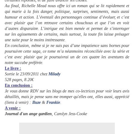
certaines réponses, et de faire avancer les choses.
Au final, Richelle Mead nous offre ici un roman qui se lit rapidement et
qui marie à la fois danger, politique, surprises, sentiments, mais aussi
humour et action. L’éventail des personnages continue d’évoluer, et c’est
avec plaisir que l’on retrouve certains chouchous et que l’on en voit
d’autres disparaitre. L’intrigue est bien menée et permet de s’interroger
sur les agissements de certains, mais surtout, la toute fin laisse présager
une suite pour le moins intéressante.
En conclusion, même si je ne suis pas d’une impatience sans bornes pour
poursuivre cette saga, ce tome m’a néanmoins réconciliée avec la série et
c’est avec plaisir que je poursuivrai un de ces quatre les aventures de
notre succube préférée.
Le livre :
Sortie le 23/09/2011 chez
Milady
528 pages, 8.20€
En conclusion :
Je vous donne RDV sur les blogs de mes co-lectrices pour voir leurs avis
détaillés, mais je pense sans me tromper qu'elles ont, elles aussi, apprécié
(liens à venir) :
Iluze
&
Frankie
.
A venir :
Journal d'un ange gardien
, Carolyn Jess-Cooke