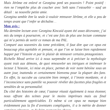
Mais Jérôme est enlevé et Georgina perd ses pouvoirs ! Point positif :
rien ne l’empêche plus de coucher avec Seth sans l’estourbir – sauf un
détail : sa nouvelle petite amie.
Georgina semble être la seule à vouloir retrouver Jérôme, et elle a peu de
temps avant que l’enfer se déchaîne…
Mon avis :
Ma dernière lecture avec Georgina Kincaid ayant été assez décevante, j’ai
mis du temps à poursuivre, et c’est une fois de plus une lecture commune
qui m’a permis de sortir ce roman de ma PAL.
Comparé aux souvenirs du tome précédent, il faut dire que cet opus est
beaucoup plus agréable et prenant, et que l’on se laisse bien rapidement
happer par l’histoire et par le plaisir de retrouver certains protagonistes.
Richelle Mead arrive ici à nous surprendre et à préciser la mythologie
ayant trait aux démons, de quoi renouveler ses intrigues et intéresser le
lecteur. L’histoire, ici mise en place, permet de voir notre héroïne sous un
autre jour, inattendu et certainement bienvenu pour la plupart des fans.
En effet, la succube au caractère bien trempé, à l’ironie mordante, et à
l’inconscience sans pareille va pouvoir révéler des facettes plus fragiles et
sensibles de sa personnalité.
Du côté des histoires de cœur, l’auteur réussit également à nous étonner,
nous offrant des scènes pour le moins imprévues mais au final
particulièrement appréciables. Et même si cet opus ne marque bien
évidemment pas la fin d’aventures compliquées, il a le mérite de donner