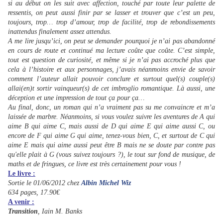
si au début on les suit avec affection, touché par toute leur palette de
ressentis, on peut aussi finir par se lasser et trouver que c’est un peu,
toujours, trop… trop d’amour, trop de facilité, trop de rebondissements
inattendus finalement assez attendus.
A me lire jusqu’ici, on peut se demander pourquoi je n’ai pas abandonné
en cours de route et continué ma lecture coûte que coûte. C’est simple,
tout est question de curiosité, et même si je n’ai pas accroché plus que
cela à l’histoire et aux personnages, j’avais néanmoins envie de savoir
comment l’auteur allait pouvoir conclure et surtout quel(s) couple(s)
allai(en)t sortir vainqueur(s) de cet imbroglio romantique. Là aussi, une
déception et une impression de tout ça pour ça…
Au final, donc, un roman qui n’a vraiment pas su me convaincre et m’a
laissée de marbre. Néanmoins, si vous voulez suivre les aventures de A qui
aime B qui aime C, mais aussi de D qui aime E qui aime aussi C, ou
encore de F qui aime G qui aime, tenez-vous bien, C, et surtout de C qui
aime E mais qui aime aussi peut être B mais ne se doute par contre pas
qu'elle plait à G (vous suivez toujours ?), le tout sur fond de musique, de
maths et de fringues, ce livre est très certainement pour vous !
Le livre :
Sortie le 01/06/2012 chez
Albin Michel Wiz
634 pages, 17.90€
A venir :
Transition
, Iain M. Banks