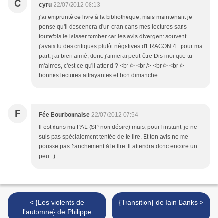
C
cyru
22/07/2012 08:13
j'ai emprunté ce livre à la bibliothèque, mais maintenant je
pense qu'il descendra d'un cran dans mes lectures sans
toutefois le laisser tomber car les avis divergent souvent.
j'avais lu des critiques plutôt négatives d'ERAGON 4 : pour ma
part, j'ai bien aimé, donc j'aimerai peut-être Dis-moi que tu
m'aimes, c'est ce qu'il attend ? <br /> <br /> <br /> <br />
bonnes lectures attrayantes et bon dimanche
F
Fée Bourbonnaise
22/07/2012 07:54
Il est dans ma PAL (SP non désiré) mais, pour l'instant, je ne
suis pas spécialement tentée de le lire. Et ton avis ne me
pousse pas franchement à le lire. Il attendra donc encore un
peu. ;)
< {Les violents de
{Transition} de Iain Banks >
l'automne} de Philippe