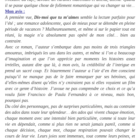
il se passe quelque chose de follement romantique qui va changer sa vie...
Mon avis :
A première vue,
Dis-moi que tu m’aimes
semble la lecture parfaite pour
l’été ; une romance adolescente, quoi de mieux pour se détendre en pleine
période de vacances ? Malheureusement, et même si sur le papier tout est
réuni, la magie n’a absolument pas opéré de mon côté… bien au
contraire.
Avec ce roman, l’auteur s’embarque dans pas moins de trois triangles
amoureux, imbriqués les uns dans les autres, et même si l’on a beaucoup
d’imagination et que l’on apprécie par moments les histoires assez
irréelles, autant dire que là, à mon avis, la crédibilité de l’intrigue en
prend un sacré coup. Et bizarrement l’auteur a l’air d’en être conscient
puisqu’il ne manque pas de le faire remarquer par ses héroïnes, qui
d’elles-mêmes disent qu’elles n’y croiraient pas si elles voyaient un film
avec ce genre d’histoire. J’avoue ne pas comprendre ce choix et ce qu’a
voulu faire Francisco de Paula Fernandez à ce niveau, mais bon,
pourquoi pas.
Du côté des personnages, pas de surprises particulières, mais au contraire
des ados dans toute leur splendeur… des ados qui vivent chaque émotion,
chaque moment avec une intensité bien particulière, comme si toute leur
vie en dépendait, comme si plus rien ne serait jamais pareil, comme si
chaque décision, chaque mot, chaque respiration pouvait changer le
cours de leur vie. Leurs joies sont immenses, tout comme leurs peines, et