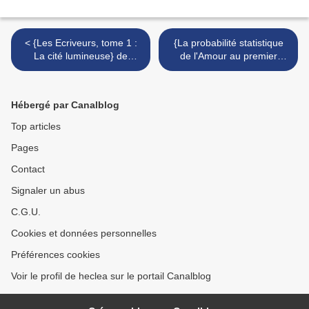
< {Les Ecriveurs, tome 1 :
{La probabilité statistique
La cité lumineuse} de
de l'Amour au premier
Frédéric Mars
regard} de Jennifer E.
Smith >
Hébergé par Canalblog
Top articles
Pages
Contact
Signaler un abus
C.G.U.
Cookies et données personnelles
Préférences cookies
Voir le profil de heclea sur le portail Canalblog