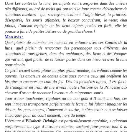
Dans Les contes de la lune, les enfants sont transportés dans des univers
très différents, au gré de récits qui ont tous la lune comme déclencheur de
situations insolites : que ses rayons éclairent l’aigle blessé, la princesse
désespérée, les souris affamées, le boxeur conquérant, le vieux chat
jaloux, l’ourson espiègle ou les deux enfants perdus en forêt, elle les
pousse à faire de petites bêtises ou de grandes choses !
Mon avis :
Quel plaisir de retomber un moment en enfance avec ces
Contes de la
lune
, quel plaisir de rencontrer des personnages tous différents, des
situations de tous genres, dans des ambiances, des lieux et des époques
qui varient, quel plaisir de se laisser porter dans ces histoires avec la lune
pour témoin.
Ce petit recueil saura plaire au plus grand nombre, les enfants comme les
parents, les amateurs de contes classiques comme ceux qui préfèrent les
histoires à raconter au coin du feu. Dès les premières lignes, il est facile
de s’imaginer en train de lire à voix haute l’histoire de la Princesse aux
cheveux d'or ou de raconter l’aventure de mignonnes souris.
Tour à tour touchantes, rigolotes ou au bon goût d’Il était une fois, ces
sept intrigues transportent parfaitement le lecteur, lui faisant imaginer les
décors, les personnages, l’amenant à sourire, à s’émouvoir et à se laisser
embarquer pour un court moment, hors du temps.
L’écriture d’
Elisabeth Delaigle
est particulièrement agréable, s’adaptant
parfaitement au type d’histoire racontée, sachant faire preuve tout à la