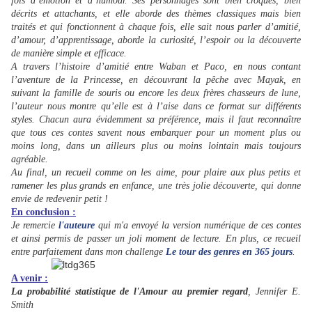
fois d’émotion et d’humour. Ses personnages sont bien croqués, bien
décrits et attachants, et elle aborde des thèmes classiques mais bien
traités et qui fonctionnent à chaque fois, elle sait nous parler d’amitié,
d’amour, d’apprentissage, aborde la curiosité, l’espoir ou la découverte
de manière simple et efficace.
A travers l’histoire d’amitié entre Waban et Paco, en nous contant
l’aventure de la Princesse, en découvrant la pêche avec Mayak, en
suivant la famille de souris ou encore les deux frères chasseurs de lune,
l’auteur nous montre qu’elle est à l’aise dans ce format sur différents
styles. Chacun aura évidemment sa préférence, mais il faut reconnaître
que tous ces contes savent nous embarquer pour un moment plus ou
moins long, dans un ailleurs plus ou moins lointain mais toujours
agréable.
Au final, un recueil comme on les aime, pour plaire aux plus petits et
ramener les plus grands en enfance, une très jolie découverte, qui donne
envie de redevenir petit !
En conclusion :
Je remercie
l'auteure
qui m'a envoyé la version numérique de ces contes
et ainsi permis de passer un joli moment de lecture. En plus, ce recueil
entre parfaitement dans mon challenge
Le tour des genres en 365 jours
.
A venir :
La probabilité statistique de l'Amour au premier regard
, Jennifer E.
Smith