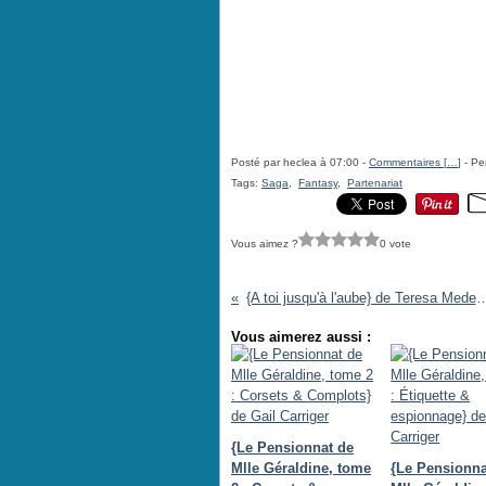
Posté par heclea à 07:00 -
Commentaires [
…
]
- Pe
Tags:
Saga
,
Fantasy
,
Partenariat
Vous aimez ?
0 vote
{A toi jusqu'à l'aube} de Ter
Vous aimerez aussi :
{Le Pensionnat de
Mlle Géraldine, tome
{Le Pensionna