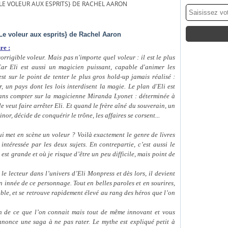
 LE VOLEUR AUX ESPRITS} DE RACHEL AARON
Le voleur aux esprits} de Rachel Aaron
re :
rrigible voleur. Mais pas n'importe quel voleur : il est le plus
ar Eli est aussi un magicien puissant, capable d'animer les
est sur le point de tenter le plus gros hold-up jamais réalisé :
r, un pays dont les lois interdisent la magie. Le plan d'Eli est
sans compter sur la magicienne Miranda Lyonet : déterminée à
e veut faire arrêter Eli. Et quand le frère aîné du souverain, un
or, décide de conquérir le trône, les affaires se corsent...
i met en scène un voleur ? Voilà exactement le genre de livres
intéressée par les deux sujets. En contrepartie, c’est aussi le
st grande et où je risque d’être un peu difficile, mais point de
e lecteur dans l’univers d’Eli Monpress et dès lors, il devient
n innée de ce personnage. Tout en belles paroles et en sourires,
able, et se retrouve rapidement élevé au rang des héros que l’on
in de ce que l’on connait mais tout de même innovant et vous
once une saga à ne pas rater. Le mythe est expliqué petit à