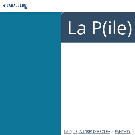
La P(ile
LA P(ILE) A L(IRE) D'HECLEA
>
FANTASY
>