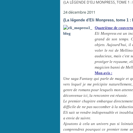
{LA LÉGENDE D'ELI MONPRESS, TOME 1 :
24 décembre 2011
{La légende d'Eli Monpress, tome 1 : 
Quatrième de couvertu
Eli Monpress est un inco
grand de son temps. C
objets. Aujourd'hui, il 
voler le roi de Mellino
audacieux, mais c'est 
protéger le royaume, ell
magicien banni de Mellin
Mon avis :
Une saga Fantasy qui parle de magie et qu
vers lequel je me précipite naturellement, 
genre de romans pour lesquels mon attente e
déconvenue ici, la rencontre est réussie.
Le premier chapitre embarque directement l
difficile de ne pas succomber à la séductio
Eli sait se rendre indispensable et inoubli
a envie de suivre.
Ajoutons à cela un univers pas si lointa
comprendrez pourquoi ce premier tome ann