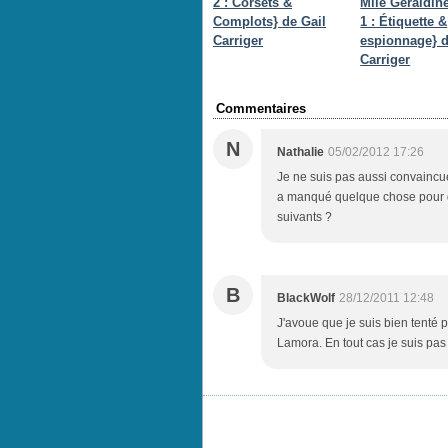
2 : Corsets &
Mlle Géraldin
Complots} de Gail
1 : Étiquette &
Carriger
espionnage} d
Carriger
Commentaires
N
Nathalie
05/02/2012 17:26
Je ne suis pas aussi convaincue 
a manqué quelque chose pour qu
suivants ?
B
BlackWolf
28/12/2011 12:48
J'avoue que je suis bien tenté 
Lamora. En tout cas je suis pas 