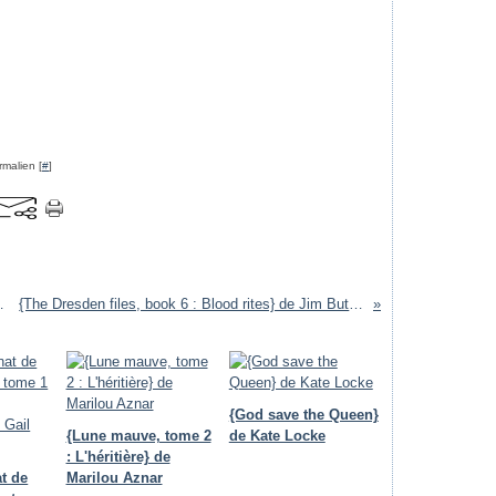
rmalien [
#
]
esa Medeiros
{The Dresden files, book 6 : Blood rites} de Jim Butcher
{God save the Queen}
{Lune mauve, tome 2
de Kate Locke
: L'héritière} de
t de
Marilou Aznar