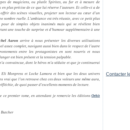
 types de magiciens, ou plutôt Spirites, au fur et à mesure de
us en plus précise de ce que lui réserve l’auteure. Et celle-ci a de
 offrir des scènes visuelles, projeter son lecteur au cœur d’un
 sombre ruelle. L’ambiance est très réussie, avec ce petit plus
 pour de simples objets inanimés mais qui se révèlent bien
ortant une touche de surprise et d’humour supplémentaire à une
chel Aaron
arrive à nous présenter les diverses utilisations
el assez complet, navigant aussi bien dans le respect de l’autre
rontements entre les protagonistes en sont nourris et nous
danger est bien présent et la tension palpable.
’a convaincue, dont le héros m’a séduite et que je continuerai
 Eli Monpress et Locke Lamora et bien que les deux univers
Contacter le
ins vrai que l’on retrouve chez ces deux voleurs une même aura,
réfléchie, de quoi passer d’excellents moments de lecture.
de ce premier tome, en attendant je remercie les éditions
Orbit
m Butcher