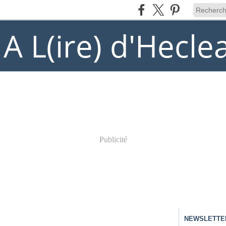
) A L(ire) d'Hecle
Publicité
NEWSLETTE