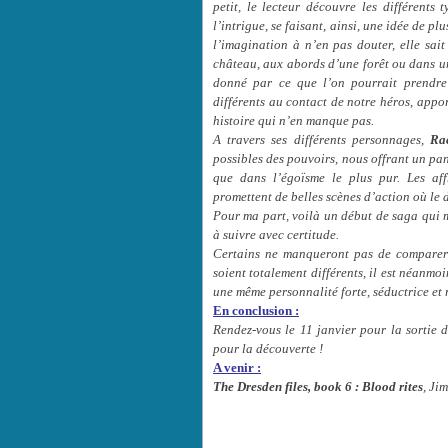
petit, le lecteur découvre les différents
l’intrigue, se faisant, ainsi, une idée de pl
l’imagination à n’en pas douter, elle sait
château, aux abords d’une forêt ou dans une
donné par ce que l’on pourrait prendre
différents au contact de notre héros, app
histoire qui n’en manque pas.
A travers ses différents personnages,
Ra
possibles des pouvoirs, nous offrant un pan
que dans l’égoïsme le plus pur. Les aff
promettent de belles scènes d’action où le 
Pour ma part, voilà un début de saga qui m
à suivre avec certitude.
Certains ne manqueront pas de comparer
soient totalement différents, il est néanmo
une même personnalité forte, séductrice et 
En conclusion :
Rendez-vous le 11 janvier pour la sortie 
pour la découverte !
A venir :
The Dresden files, book 6 : Blood rites
, Ji