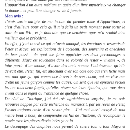
L'apparition d'un autre médium en quête d'un livre mystérieux va changer
la donne... et peut être changer sa vie à jamais.
Mon avis :
J’étais sortie mitigée de ma lecture du premier tome d’Apparitions, et
c’est d’ailleurs pour cela qu’il m’a fallu un petit moment pour sortir la
suite de ma PAL, et je dois dire que ce deuxième opus m’a semblé bien
meilleur que le précédent.
En effet, j’y ai trouvé ce qui m’avait manqué, les émotions et ressentis de
Peter et Maya, les explications de l’accident, des souvenirs et anecdotes
de leur passé… de quoi me faire apprécier ces deux personnages si
différents. Maya est touchante dans sa volonté de rester « vivante », de
faire partie d’un monde, d’avoir des amis comme l’adolescente qu’elle
devrait être. Peter, lui, est attachant avec son côté ado qui s’en fiche mais
pas tant que ça, qui commence à sortir de son cocon, qui ne rêve que
d’être un jeune garçon comme les autres. On sent que les épreuves vécues
les ont tous deux forgés, qu’elles pèsent sur leurs épaules, que tous deux
vivent dans le regret ou l’absence de quelque chose.
Du côté de l’intrigue, j’ai été très agréablement surprise, je me suis
retrouvée happée par cette recherche du manuscrit, par les rêves de Peter,
j’avais toujours envie d’en savoir plus… J’ai moi aussi essayé de tout
mettre bout à bout, de comprendre les fils de l’histoire, de recomposer le
puzzle avec les pièces disséminées ça et là.
Le découpage des chapitres nous permet de suivre tour à tour Maya et