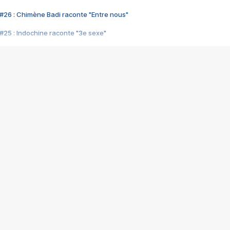
#26 : Chimène Badi raconte "Entre nous"
#25 : Indochine raconte "3e sexe"
#24 : Zaho raconte "C'est chelou"
#23 : Patrick Bruel raconte "Au café des délices"
#22 : Kyo raconte "Le chemin"
#21 : Nolwenn Leroy raconte "Cassé"
#20 : Patrick Hernandez raconte "Born to be alive"
#19 : Lorie raconte "Près de moi"
#18 : Michael Jones raconte "A nos actes manqués" (avec Jean-Jacque
#17 : Khaled raconte "Aïcha"
#16 : Corneille raconte "Parce qu'on vient de loin"
#15 : Indochine raconte "L'aventurier"