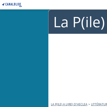
La P(ile
LA P(ILE) A L(IRE) D'HECLEA
>
LITTÉRATUR