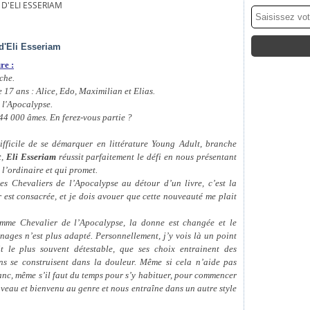
 D'ELI ESSERIAM
 d'Eli Esseriam
re :
che.
e 17 ans : Alice, Edo, Maximilian et Elias.
e l'Apocalypse.
44 000 âmes. En ferez-vous partie ?
ifficile de se démarquer en littérature Young Adult, branche
t,
Eli Esseriam
réussit parfaitement le défi en nous présentant
l’ordinaire et qui promet.
es Chevaliers de l’Apocalypse au détour d’un livre, c’est la
r est consacrée, et je dois avouer que cette nouveauté me plait
mme Chevalier de l’Apocalypse, la donne est changée et le
nnages n’est plus adapté. Personnellement, j’y vois là un point
oit le plus souvent détestable, que ses choix entrainent des
ns se construisent dans la douleur. Même si cela n’aide pas
anc, même s’il faut du temps pour s’y habituer, pour commencer
veau et bienvenu au genre et nous entraîne dans un autre style