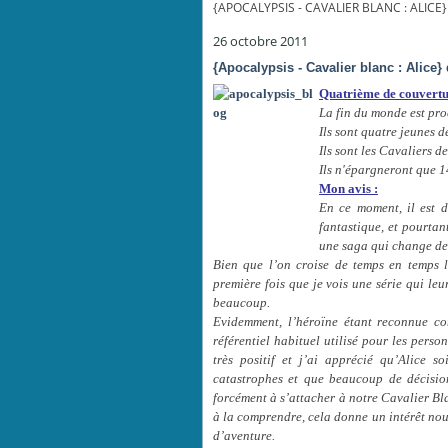
{APOCALYPSIS - CAVALIER BLANC : ALICE}
26 octobre 2011
{Apocalypsis - Cavalier blanc : Alice}
Quatrième de couvertu
La fin du monde est pro
Ils sont quatre jeunes d
Ils sont les Cavaliers d
Ils n'épargneront que 1
Mon avis :
En ce moment, il est d
fantastique, et pourtan
une saga qui change de 
Bien que l’on croise de temps en temps l
première fois que je vois une série qui leu
beaucoup.
Evidemment, l’héroïne étant reconnue co
référentiel habituel utilisé pour les perso
très positif et j’ai apprécié qu’Alice s
catastrophes et que beaucoup de décisio
forcément à s’attacher à notre Cavalier Bl
à la comprendre, cela donne un intérêt nou
d’aventure.