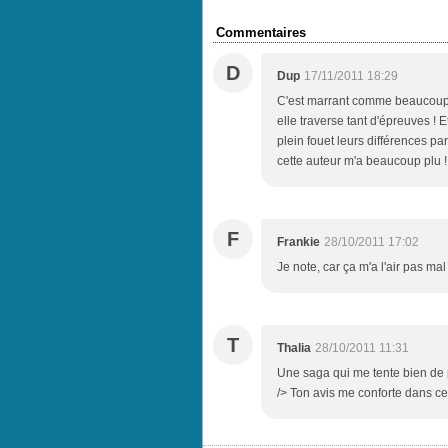
Commentaires
D
Dup
17/11/2011 18:29
C'est marrant comme beaucoup l'
elle traverse tant d'épreuves ! 
plein fouet leurs différences par
cette auteur m'a beaucoup plu !
F
Frankie
28/10/2011 17:02
Je note, car ça m'a l'air pas mal 
T
Thalia
28/10/2011 11:31
Une saga qui me tente bien de p
/> Ton avis me conforte dans ce