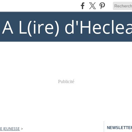
) A L(ire) d'Hecle
Publicité
NEWSLETTE
E JEUNESSE
>