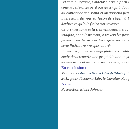
Du côté du rythme, l’auteur a pris le parti
comme celle-ci ne perd pas de temps à doute
au courant de son statut et on apprend petit 
intéressant de voir sa façon de réagir à 
deviner ce qu’elle finira par inventer.
Ce premier tome se lit très rapidement et s
imagine, pour le moment, à travers les pen
passer à ses héros, car bien qu’assez vio
cette littérature presque saturée.
En résumé, un personnage plutôt exécrable
envie de découvrir, une prophétie annonça
un bon moment avec ce roman certes jeunes
En conclusion :
Merci aux
éditions Nouvel Angle/Matagot
2012 pour découvrir Edo, le Cavalier Roug
A venir :
Possession
, Elena Johnson