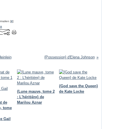
rmalien [
#
]
lt
einlein
{Possession} d'Elena Johnson
{God save the Queen}
{Lune mauve, tome 2
de Kate Locke
: L'héritière} de
t de
Marilou Aznar
e, tome
e Gail