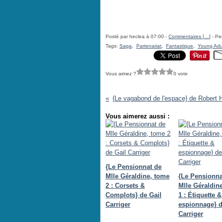
Posté par heclea à 07:00 -
Commentaires [
…
]
- Pe
Tags:
Saga
,
Partenariat
,
Fantastique
,
Young Adu
Vous aimez ?
0 vote
{Le vagabond de l'espace} de Robert H
Vous aimerez aussi :
{Le Pensionnat de
Mlle Géraldine, tome
{Le Pensionna
2 : Corsets &
Mlle Géraldin
Complots} de Gail
1 : Étiquette &
Carriger
espionnage} d
Carriger