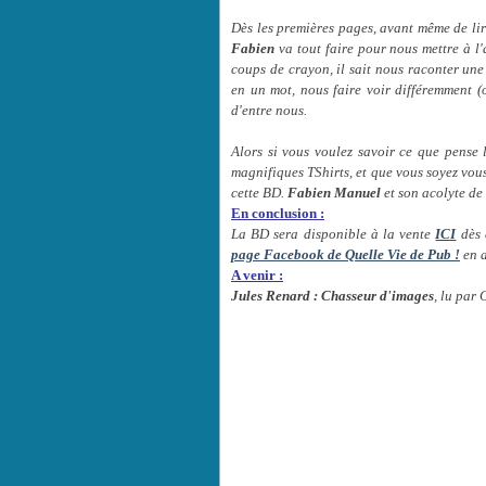
Dès les premières pages, avant même de lire
Fabien
va tout faire pour nous mettre à l'
coups de crayon, il sait nous raconter une 
en un mot, nous faire voir différemment 
d'entre nous.
Alors si vous voulez savoir ce que pense 
magnifiques TShirts, et que vous soyez vou
cette BD.
Fabien Manuel
et son acolyte de
En conclusion :
La BD sera disponible à la vente
ICI
dès d
page Facebook de Quelle Vie de Pub !
en a
A venir :
Jules Renard : Chasseur d'images
, lu par