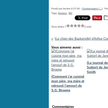
Posté par heclea à 07:00 -
Commentaires [
…
]
- Pe
Tags:
Humour
,
BD
Vous aimez ?
0 vote
Vous aimerez aussi :
{Le journal de
Sutton} de Je
Smith
{Comment j'ai cuisiné
mon père, ma mère et
retrouvé l'amour} de
S.G. Browne
Commentaires