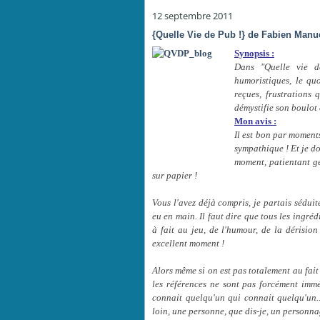
12 septembre 2011
{Quelle Vie de Pub !} de Fabien Manu
Synopsis :
Dans "Quelle vie d
humoristiques, le qu
reçues, frustrations 
démystifie son boulot e
Mon avis :
Il est bon par moment
sympathique ! Et je do
moment, patientant ge
sur papier !
Vous l'avez déjà compris, je partais sédui
eu en main. Il faut dire que tous les ingréd
à fait au jeu, de l'humour, de la dérisio
excellent moment !
Alors même si on est pas totalement au fait
les références ne sont pas forcément imm
connait quelqu'un qui connait quelqu'un.
loin, une personne, que dis-je, un personna