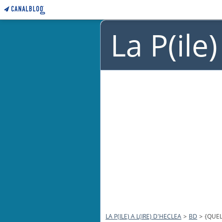
La P(ile
LA P(ILE) A L(IRE) D'HECLEA
>
BD
>
{QUEL