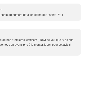
49
 sortie du numéro deux on offrira des t shirts !!!! :-)
une de nos premières lectrices! :) Ravi de voir que tu as pris
 que nous en avons pris à le monter. Merci pour cet avis si