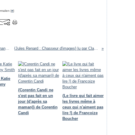
rmalien [
#
]
{Le chien des Baskerville} d'Arthur Conan Doyle - CDP Wild Reading
{Jules Renard : Chasseur d'images} lu par Claude Aufaure et Philippe Lejour
 Katie
nny
{Corentin Candi ne
s'est pas fait en un
{Le livre qui fait aimer
jour (d'après sa
les livres même à
maman)} de Corentin
ceux qui n'aiment pas
Candi
lire !} de Françoize
Boucher