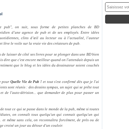
el
e pub", on suit, sous forme de petites planches de BD
otidien d’une agence de pub et de ses employés. Entre idées
quotidiennes, clins d’œil au lecteur ou à l’actualité, l’auteur
t lève le voile sur la vraie vie des créateurs de pub.
s de laisser de côté ses livres pour se plonger dans une BD bien
is dire que c'est encore meilleur quand on l'attendait depuis un
ntiment que le blog et les idées du dessinateur soient couchés
te pour
Quelle Vie de Pub !
et tout s'est confirmé dès que je l'ai
ients sont réunis : des dessins sympas, un sujet qui se prête tout
n et de l'auto-dérision... que demander de plus pour passer un
 de tout ce qui se passe dans le monde de la pub, même si toutes
édiates, on connaît tous quelqu'un qui connait quelqu'un qui
.. et même sans cela, on reconnaîtra forcément, de près ou de
ge croisé un jour au détour d'un couloir.