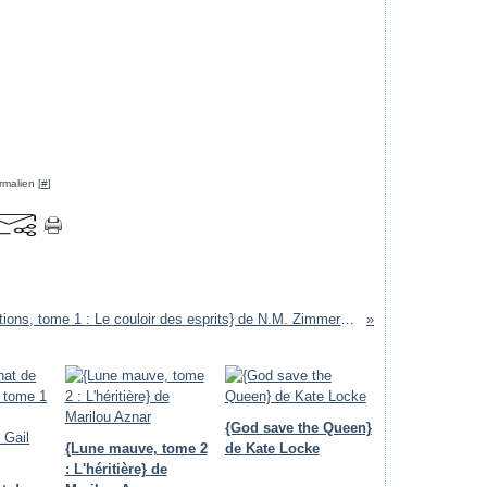
rmalien [
#
]
{Apparitions, tome 1 : Le couloir des esprits} de N.M. Zimmermann
{God save the Queen}
{Lune mauve, tome 2
de Kate Locke
: L'héritière} de