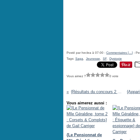
Posté par heclea à 07:00 -
Commentaires [
…
]
- Pe
Tags:
Saga
,
Jeunesse
,
SF
,
Dystopie
Vous aimez ?
0 vote
{Résultats du concours 2 ans}
Vous aimerez aussi :
{Le Pensionnat de