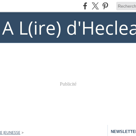
) A L(ire) d'Hecle
Publicité
NEWSLETTE
E JEUNESSE
>