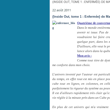
{INSIDE OUT, TOME 1 : ENFERMÉE} DE MA
22 août 2011
{Inside Out, tome 1 : Enfermée} de Ma
Quatrième de couvertur
Dans le monde entièremen
avenir ni issue. Pas de 
voudraient lui faire cr
quelque part, dans les e
D'ailleurs, elle veut le p
lance alors dans la quête
Mon avis :
Comme tout titre de dys
me conforte dans mon choix.
L'univers inventé par l'auteur est particul
du temps, en effet tout est mis en place p
cube tout en lignes, en colonnes, en cell
parfaitement la rigueur du système au pouv
Il est d'ailleurs rapidement très clair qu'
vie réglée à la minute près dans un Cube p
En plus de cet univers qui m'a vraiment c