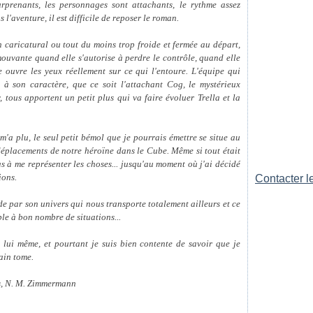
urprenants, les personnages sont attachants, le rythme assez
l'aventure, il est difficile de reposer le roman.
 caricatural ou tout du moins trop froide et fermée au départ,
ouvante quand elle s'autorise à perdre le contrôle, quand elle
e ouvre les yeux réellement sur ce qui l'entoure. L'équipe qui
t à son caractère, que ce soit l'attachant Cog, le mystérieux
tous apportent un petit plus qui va faire évoluer Trella et la
 m'a plu, le seul petit bémol que je pourrais émettre se situe au
 déplacements de notre héroïne dans le Cube. Même si tout était
pas à me représenter les choses... jusqu'au moment où j'ai décidé
ions.
Contacter le
e par son univers qui nous transporte totalement ailleurs et ce
le à bon nombre de situations...
 lui même, et pourtant je suis bien contente de savoir que je
ain tome.
s
, N. M. Zimmermann