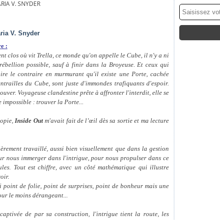
RIA V. SNYDER
ria V. Snyder
e :
t clos où vit Trella, ce monde qu'on appelle le Cube, il n'y a ni
rébellion possible, sauf à finir dans la Broyeuse. Et ceux qui
oire le contraire en murmurant qu'il existe une Porte, cachée
ntrailles du Cube, sont juste d'immondes trafiquants d'espoir.
rouver. Voyageuse clandestine prête à affronter l'interdit, elle se
 impossible : trouver la Porte...
topie,
Inside Out
m'avait fait de l’œil dès sa sortie et ma lecture
ièrement travaillé, aussi bien visuellement que dans la gestion
our nous immerger dans l'intrigue, pour nous propulser dans ce
ules. Tout est chiffre, avec un côté mathématique qui illustre
oir.
ici point de folie, point de surprises, point de bonheur mais une
our le moins dérangeant...
aptivée de par sa construction, l'intrigue tient la route, les