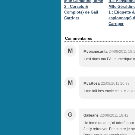
Mlle Géraldine, tome
{Le Pensionna
2 : Corsets &
Mlle Géraldin
Complots} de Gail
1 : Étiquette &
Carriger
espionnage} d
Carriger
Commentaires
M
Mypianocanta
24/08/2011 18:
Il est dans ma PAL numérique mai
M
MyaRosa
22/08/2011 20:39
Il me fait très envie celui-ci et
G
Galleane
22/08/2011 18:42
Un tome un que j'ai adoré pour 
à m'y retrouver. Par contre je n