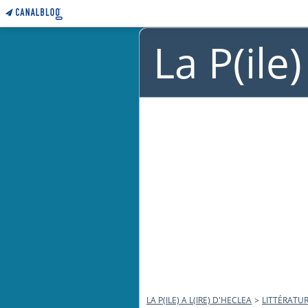
La P(ile
LA P(ILE) A L(IRE) D'HECLEA
>
LITTÉRATUR