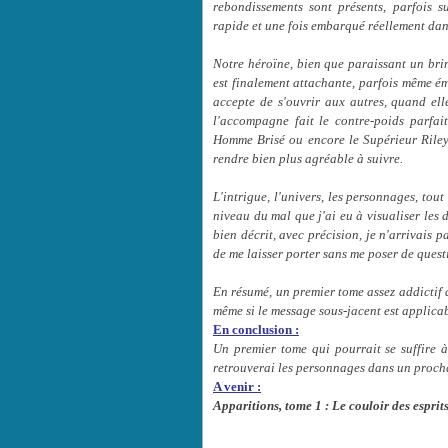
rebondissements sont présents, parfois s
rapide et une fois embarqué réellement dans 
Notre héroïne, bien que paraissant un brin
est finalement attachante, parfois même ém
accepte de s'ouvrir aux autres, quand ell
l'accompagne fait le contre-poids parfai
Homme Brisé ou encore le Supérieur Riley, 
rendre bien plus agréable à suivre.
L'intrigue, l'univers, les personnages, tout
niveau du mal que j'ai eu à visualiser les
bien décrit, avec précision, je n'arrivais 
de me laisser porter sans me poser de quest
En résumé, un premier tome assez addictif d
même si le message sous-jacent est applicab
En conclusion :
Un premier tome qui pourrait se suffire à
retrouverai les personnages dans un proch
A venir :
Apparitions, tome 1 : Le couloir des esprit