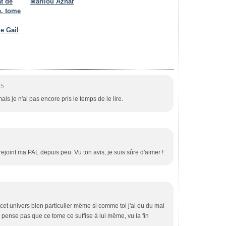
t de
Marilou Aznar
e, tome
e Gail
15
s je n'ai pas encore pris le temps de le lire.
 a rejoint ma PAL depuis peu. Vu ton avis, je suis sûre d'aimer !
cet univers bien particulier même si comme toi j'ai eu du mal
e pense pas que ce tome ce suffise à lui même, vu la fin