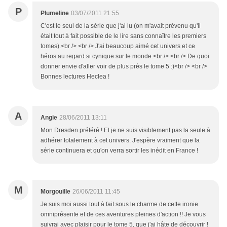
P
Plumeline
03/07/2011 21:55
C'est le seul de la série que j'ai lu (on m'avait prévenu qu'il
était tout à fait possible de le lire sans connaître les premiers
tomes).<br /> <br /> J'ai beaucoup aimé cet univers et ce
héros au regard si cynique sur le monde.<br /> <br /> De quoi
donner envie d'aller voir de plus près le tome 5 :)<br /> <br />
Bonnes lectures Heclea !
A
Angie
28/06/2011 13:11
Mon Dresden préféré ! Et je ne suis visiblement pas la seule à
adhérer totalement à cet univers. J'espère vraiment que la
série continuera et qu'on verra sortir les inédit en France !
M
Morgouille
26/06/2011 11:45
Je suis moi aussi tout à fait sous le charme de cette ironie
omniprésente et de ces aventures pleines d'action !! Je vous
suivrai avec plaisir pour le tome 5, que j'ai hâte de découvrir !