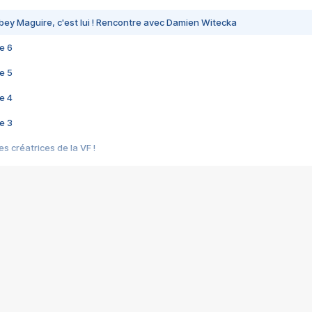
bey Maguire, c'est lui ! Rencontre avec Damien Witecka
e 6
e 5
e 4
e 3
s créatrices de la VF !
e 2
e 1
e Mektoub My Love arrive enfin ! Rencontre avec Shaïn Boumedine et Sal
i : après Toni en famille
elle réalise le bouleversant Dites lui que je l'aime
ais ! Rencontre autour de Vie privée de Rebecca Zlotowski