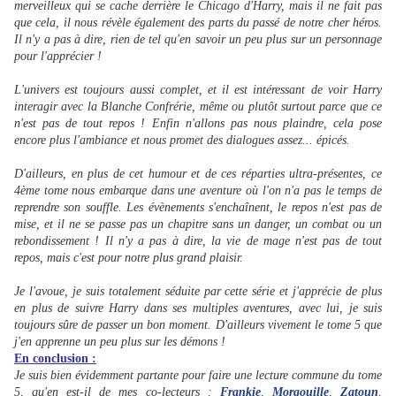
merveilleux qui se cache derrière le Chicago d'Harry, mais il ne fait pas
que cela, il nous révèle également des parts du passé de notre cher héros.
Il n'y a pas à dire, rien de tel qu'en savoir un peu plus sur un personnage
pour l'apprécier !
L'univers est toujours aussi complet, et il est intéressant de voir Harry
interagir avec la Blanche Confrérie, même ou plutôt surtout parce que ce
n'est pas de tout repos ! Enfin n'allons pas nous plaindre, cela pose
encore plus l'ambiance et nous promet des dialogues assez... épicés.
D'ailleurs, en plus de cet humour et de ces réparties ultra-présentes, ce
4ème tome nous embarque dans une aventure où l'on n'a pas le temps de
reprendre son souffle. Les évènements s'enchaînent, le repos n'est pas de
mise, et il ne se passe pas un chapitre sans un danger, un combat ou un
rebondissement ! Il n'y a pas à dire, la vie de mage n'est pas de tout
repos, mais c'est pour notre plus grand plaisir.
Je l'avoue, je suis totalement séduite par cette série et j'apprécie de plus
en plus de suivre Harry dans ses multiples aventures, avec lui, je suis
toujours sûre de passer un bon moment. D'ailleurs vivement le tome 5 que
j'en apprenne un peu plus sur les démons !
En conclusion :
Je suis bien évidemment partante pour faire une lecture commune du tome
5, qu'en est-il de mes co-lecteurs :
Frankie
,
Morgouille
,
Zatoun
,