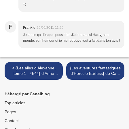
=)
F
Frankie
25/06/2011 11:25
Je lance ça dès que possible ! J'adore aussi Harry, son
monde, son humour et je me retrouve tout à fait dans ton avis !
< {Les ailes d'Alexanne,
{Les aventures fantastiques
tome 1 : 4h44} d'Anne
d'Hercule Barfuss} de Carl-
Robillard
Johan Vallgren >
Hébergé par Canalblog
Top articles
Pages
Contact