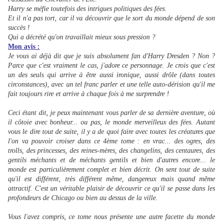
Harry se méfie toutefois des intrigues politiques des fées.
Et il n'a pas tort, car il va découvrir que le sort du monde dépend de son
succès !
Qui a décrété qu'on travaillait mieux sous pression ?
Mon avis :
Je vous ai déjà dit que je suis absolument fan d'Harry Dresden ? Non ?
Parce que c'est vraiment le cas, j'adore ce personnage. Je crois que c'est
un des seuls qui arrive à être aussi ironique, aussi drôle (dans toutes
circonstances), avec un tel franc parler et une telle auto-dérision qu'il me
fait toujours rire et arrive à chaque fois à me surprendre !
Ceci étant dit, je peux maintenant vous parler de sa dernière aventure, où
il côtoie avec bonheur... ou pas, le monde merveilleux des fées. Autant
vous le dire tout de suite, il y a de quoi faire avec toutes les créatures que
l'on va pouvoir croiser dans ce 4ème tome : en vrac... des ogres, des
trolls, des princesses, des reines-mères, des changelins, des centaures, des
gentils méchants et de méchants gentils et bien d'autres encore... le
monde est particulièrement complet et bien décrit. On sent tout de suite
qu'il est différent, très différent même, dangereux mais quand même
attractif. C'est un véritable plaisir de découvrir ce qu'il se passe dans les
profondeurs de Chicago ou bien au dessus de la ville.
Vous l'avez compris, ce tome nous présente une autre facette du monde