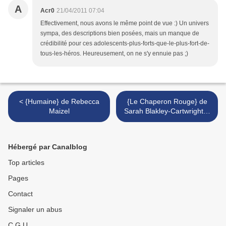
A
Acr0
21/04/2011 07:04
Effectivement, nous avons le même point de vue :) Un univers
sympa, des descriptions bien posées, mais un manque de
crédibilité pour ces adolescents-plus-forts-que-le-plus-fort-de-
tous-les-héros. Heureusement, on ne s'y ennuie pas ;)
< {Humaine} de Rebecca
{Le Chaperon Rouge} de
Maizel
Sarah Blakley-Cartwright &
David Leslie Johnson >
Hébergé par Canalblog
Top articles
Pages
Contact
Signaler un abus
C.G.U.