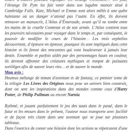
l’étrange Dr. Pym les fait venir dans son lugubre manoir situé à
Cambridge Falls. Kate, Michael et Emma sont alors mêlés à une quête
haletante où un danger n’attend pas l’autre. En effet, ils doivent
retrouver un manuscrit, L'Atlas d’Émeraude, avant qu’il ne tombe entre
les mains de la cruelle Comtesse et de son armée. L’Atlas contient tous
les pouvoirs nécessaires pour voyager dans le temps et, par conséquent, le
pouvoir de modifier le cours de l’histoire… Les trois orphelins
découvriront, d’épreuve en épreuve, pourquoi ils sont impliqués dans cette
histoire et ils feront des rencontres qui vont bouleverser à jamais leur
destin. Ensemble et parfois aidés par des personnages hauts en couleur,
ils devront affronter des créatures mythiques et rompre de puissants
sortilèges afin de sauver leurs vies… et de sauver le monde.
Mon avis :
Heureux mélange de roman d'aventure et de fantasy, ce premier tome de
la trilogie
Les Livres des Origines
nous pose un univers bien construit,
dont on sent les inspirations dans des mondes comme ceux d'
Harry
Potter
, de
Philip Pullman
ou encore
Narnia
.
Rythmé, et jouant parfaitement le jeu des sauts dans le passé, dans le
futur et les retours dans le présent, l'auteur nous transporte avec facilité
et de façon très claire dans une aventure qui se joue sur plusieurs
tableaux.
Dans l'exercice de conter une histoire dont les actions se répercutent d'une