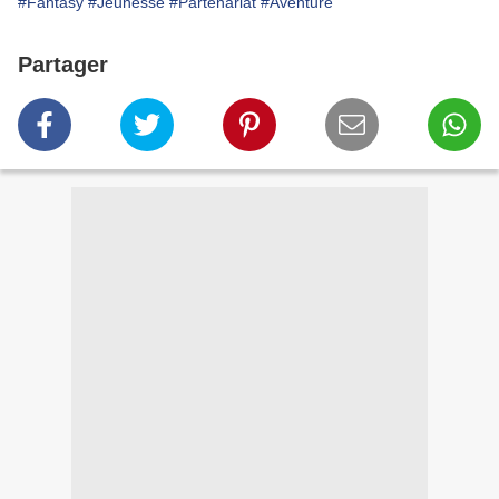
#Fantasy
#Jeunesse
#Partenariat
#Aventure
Partager