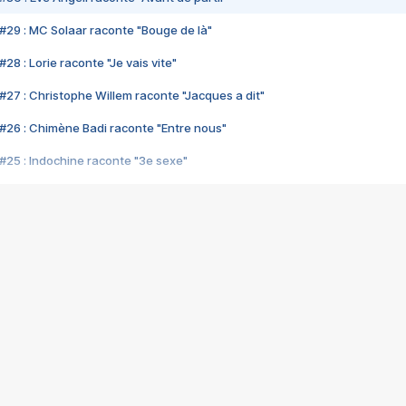
#29 : MC Solaar raconte "Bouge de là"
28 : Lorie raconte "Je vais vite"
#27 : Christophe Willem raconte "Jacques a dit"
#26 : Chimène Badi raconte "Entre nous"
#25 : Indochine raconte "3e sexe"
#24 : Zaho raconte "C'est chelou"
#23 : Patrick Bruel raconte "Au café des délices"
#22 : Kyo raconte "Le chemin"
#21 : Nolwenn Leroy raconte "Cassé"
#20 : Patrick Hernandez raconte "Born to be alive"
#19 : Lorie raconte "Près de moi"
#18 : Michael Jones raconte "A nos actes manqués" (avec Jean-Jacque