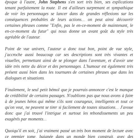
époque à l'autre,
John Stephens
s'en sort très bien, ses explications
tenant parfaitement la route. Il est d'ailleurs surprenant et sympathique
de voir les personnages se lancer dans de grandes réflexions sur les
conséquences probables de leurs actions... on peut ainsi découvrir
certaines phrases comme "Enfin, pas le en-ce-moment de maintenant, le
en-ce-moment du futur" qui nous donne un avant goût du style très
agréable de l'auteur.
Point de vue univers, l'auteur a donc tout bon, point de vue style,
j'accroche aussi beaucoup car ses descriptions sont très vivantes et
visuelles, permettant ainsi de se plonger dans l'aventure, et d'avoir une
idée très nette du décor et des personnages. L'humour est également très
présent aussi bien dans les tournures de certaines phrases que dans les
dialogues et situations.
Finalement, le seul petit bémol que je pourrais annoncer c'est le manque
de crédibilité de certains passages. N'oublions pas que nous avons à faire
à de jeunes héros qui même s'ils sont courageux, intelligents et tout ce
qu'on veut, ne peuvent se tirer si facilement de toutes situations... J'avoue
donc que j'ai trouvé l'intrigue et surtout les rebondissements un peu
exagérés par moments...
Quoiqu'il en soit, j'ai vraiment passé un très bon moment de lecture avec
ce premier tome, baignée dans un monde bien construit, avec des