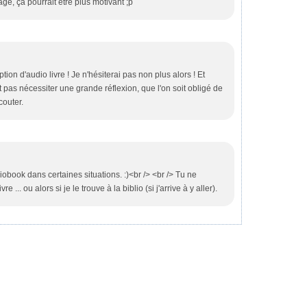
ge, ça pourrait être plus motivant ;p
ption d'audio livre ! Je n'hésiterai pas non plus alors ! Et
it pas nécessiter une grande réflexion, que l'on soit obligé de
couter.
iobook dans certaines situations. :)<br /> <br /> Tu ne
 ... ou alors si je le trouve à la biblio (si j'arrive à y aller).