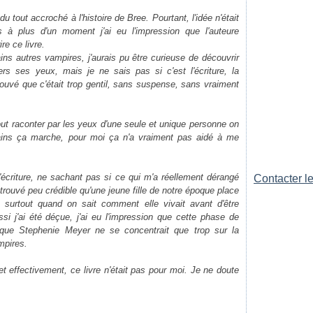
 tout accroché à l'histoire de Bree. Pourtant, l'idée n'était
à plus d'un moment j'ai eu l'impression que l'auteure
re ce livre.
ins autres vampires, j'aurais pu être curieuse de découvrir
ers ses yeux, mais je ne sais pas si c'est l'écriture, la
i trouvé que c'était trop gentil, sans suspense, sans vraiment
out raconter par les yeux d'une seule et unique personne on
tains ça marche, pour moi ça n'a vraiment pas aidé à me
 l'écriture, ne sachant pas si ce qui m'a réellement dérangé
Contacter le
t trouvé peu crédible qu'une jeune fille de notre époque place
surtout quand on sait comment elle vivait avant d'être
ssi j'ai été déçue, j'ai eu l'impression que cette phase de
t que Stephenie Meyer ne se concentrait que trop sur la
mpires.
t effectivement, ce livre n'était pas pour moi. Je ne doute