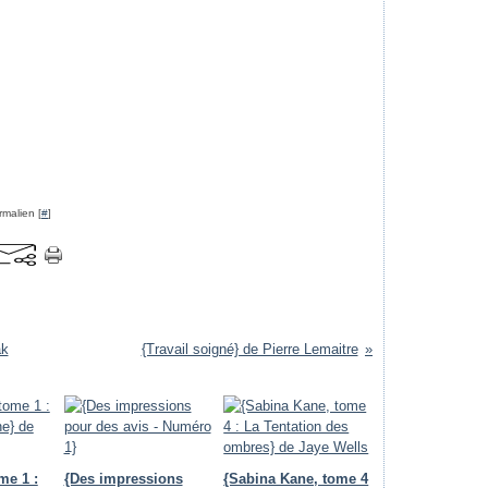
rmalien [
#
]
ak
{Travail soigné} de Pierre Lemaitre
me 1 :
{Des impressions
{Sabina Kane, tome 4