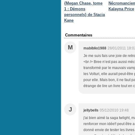
{Megan Chase, tome
Nécromancien
1 : Démons
Kalayna Price
personnels} de Stacia
Kane
Commentaires
M
mabiblio1988
28/01/2011 18:0
Je me suis fais une joie de ret
<br /> Bree n’est pas aussi méch
transformé par le mauvais vamp
les Volturi, elle aurait peut-êt
pour elle. Mais bon, il ne faut p
étrange de lire un livre tout en 
J
jellybells
05/12/2010 19:48
j'ai bien aimé la saga twlight, ma
renforcer mon idée!! peut être a 
donné envie de tester les livres