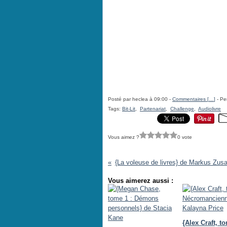
Posté par heclea à 09:00 -
Commentaires [
…
]
- Pe
Tags:
Bit-Lit
,
Partenariat
,
Challenge
,
Audiolivre
Vous aimez ?
0 vote
{La voleuse de livres} de Markus Zus
Vous aimerez aussi :
{Alex Craft, to