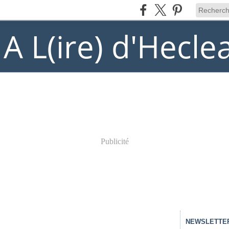
) A L(ire) d'Hecle
Publicité
NEWSLETTE