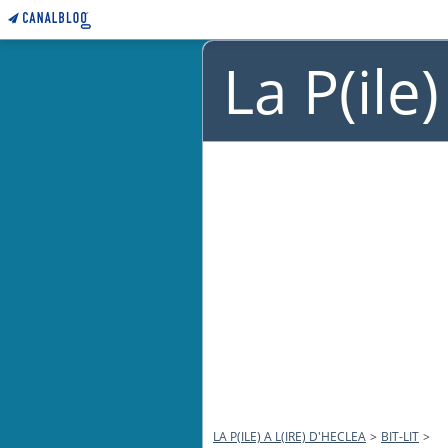
La P(ile
LA P(ILE) A L(IRE) D'HECLEA
>
BIT-LIT
>