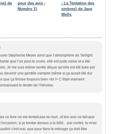
ne} de
pour des avis -
: La Tentation des
Numéro 1}
ombres} de Jaye
Wells
2
rouver Stephenie Meyer ainsi que l’atmosphère de Twilight.
ante que l’on peut le croire, elle est juste naïve et a été
ire. Je me suis même sentie déçue qu’elle est été tuée par
re pu devenir une gentille vampire même si ça aurait été dur
as que ça finisse toujours bien.<br /> C’était vraiment
connaissant le destin de l’héroïne.
is ce livre ne me tentait pas du tout...et ton avis ne fait que
l'occasion, si je tombe dessus a la bibli... par contre, tu m'as
 audio! c'est vrai, que pour faire le ménage ça doit être