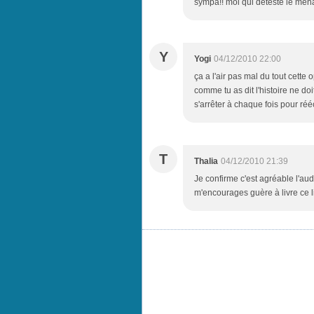
sympa!! moi qui déteste le ména
Y
Yogi
04/12/2010 22:00
ça a l'air pas mal du tout cette o
comme tu as dit l'histoire ne do
s'arrêter à chaque fois pour réé
T
Thalia
04/12/2010 21:39
Je confirme c'est agréable l'aud
m'encourages guère à livre ce livre