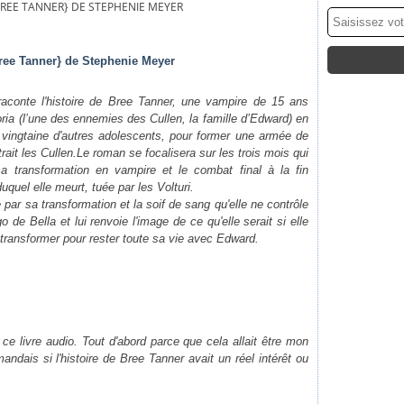
 BREE TANNER} DE STEPHENIE MEYER
Bree Tanner} de Stephenie Meyer
conte l'histoire de Bree Tanner, une vampire de 15 ans
ria (l’une des ennemies des Cullen, la famille d’Edward) en
ingtaine d'autres adolescents, pour former une armée de
ait les Cullen.Le roman se focalisera sur les trois mois qui
sa transformation en vampire et le combat final à la fin
duquel elle meurt, tuée par les Volturi.
par sa transformation et la soif de sang qu'elle ne contrôle
ego de Bella et lui renvoie l'image de ce qu'elle serait si elle
e transformer pour rester toute sa vie avec Edward.
r ce livre audio. Tout d'abord parce que cela allait être mon
ndais si l'histoire de Bree Tanner avait un réel intérêt ou