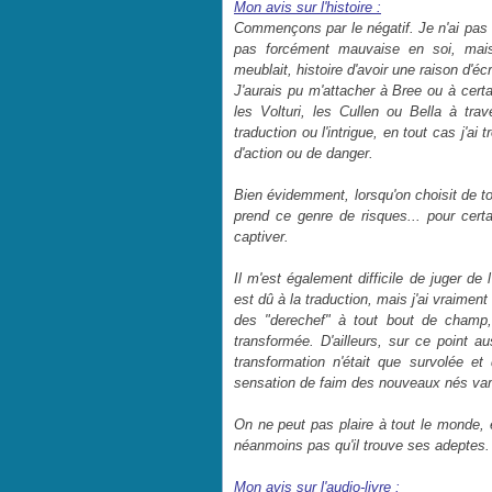
Mon avis sur l'histoire :
Commençons par le négatif. Je n'ai pas du
pas forcément mauvaise en soi, mais 
meublait, histoire d'avoir une raison d'écri
J'aurais pu m'attacher à Bree ou à certa
les Volturi, les Cullen ou Bella à trav
traduction ou l'intrigue, en tout cas j'a
d'action ou de danger.
Bien évidemment, lorsqu'on choisit de t
prend ce genre de risques... pour cer
captiver.
Il m'est également difficile de juger de
est dû à la traduction, mais j'ai vraimen
des "derechef" à tout bout de champ, 
transformée. D'ailleurs, sur ce point au
transformation n'était que survolée e
sensation de faim des nouveaux nés va
On ne peut pas plaire à tout le monde, e
néanmoins pas qu'il trouve ses adeptes.
Mon avis sur l'audio-livre :