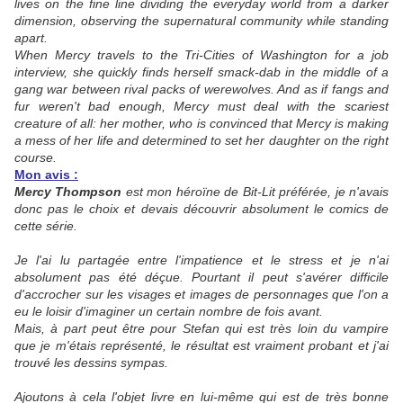
lives on the fine line dividing the everyday world from a darker
dimension, observing the supernatural community while standing
apart.
When Mercy travels to the Tri-Cities of Washington for a job
interview, she quickly finds herself smack-dab in the middle of a
gang war between rival packs of werewolves. And as if fangs and
fur weren't bad enough, Mercy must deal with the scariest
creature of all: her mother, who is convinced that Mercy is making
a mess of her life and determined to set her daughter on the right
course.
Mon avis :
Mercy Thompson
est mon héroïne de Bit-Lit préférée, je n'avais
donc pas le choix et devais découvrir absolument le comics de
cette série.
Je l'ai lu partagée entre l'impatience et le stress et je n'ai
absolument pas été déçue. Pourtant il peut s'avérer difficile
d'accrocher sur les visages et images de personnages que l'on a
eu le loisir d'imaginer un certain nombre de fois avant.
Mais, à part peut être pour Stefan qui est très loin du vampire
que je m'étais représenté, le résultat est vraiment probant et j'ai
trouvé les dessins sympas.
Ajoutons à cela l'objet livre en lui-même qui est de très bonne