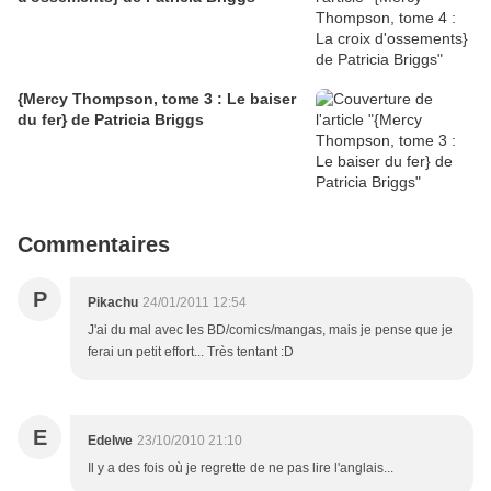
{Mercy Thompson, tome 3 : Le baiser
du fer} de Patricia Briggs
Commentaires
P
Pikachu
24/01/2011 12:54
J'ai du mal avec les BD/comics/mangas, mais je pense que je
ferai un petit effort... Très tentant :D
E
Edelwe
23/10/2010 21:10
Il y a des fois où je regrette de ne pas lire l'anglais...