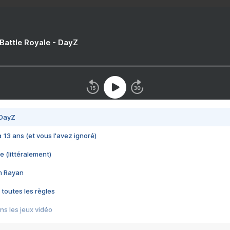
 Battle Royale - DayZ
 DayZ
 a 13 ans (et vous l'avez ignoré)
e (littéralement)
im Rayan
 toutes les règles
s les jeux vidéo
us choquant de Rockstar ? - Le scandale BULLY