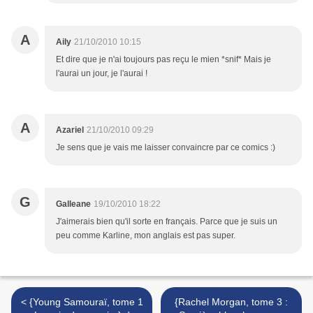
A
Aily
21/10/2010 10:15
Et dire que je n'ai toujours pas reçu le mien *snif* Mais je
l'aurai un jour, je l'aurai !
A
Azariel
21/10/2010 09:29
Je sens que je vais me laisser convaincre par ce comics :)
G
Galleane
19/10/2010 18:22
J'aimerais bien qu'il sorte en français. Parce que je suis un
peu comme Karline, mon anglais est pas super.
< {Young Samouraï, tome 1
{Rachel Morgan, tome 3 :