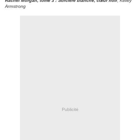
Rachel Morgan, tome 3 : Sorcière blanche, cœur noir
, Kelley
Armstrong
Publicité