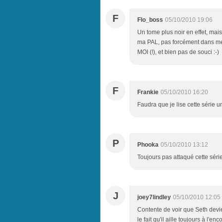
F
Flo_boss
05/10/2010 19:06
Un tome plus noir en effet, mais
ma PAL, pas forcément dans mes
MOI (!), et bien pas de souci :-)
F
Frankie
05/10/2010 16:20
Faudra que je lise cette série 
P
Phooka
05/10/2010 13:12
Toujours pas attaqué cette série
J
joey7lindley
05/10/2010 12:05
Contente de voir que Seth devie
le fait qu'il aille toujours à l'e