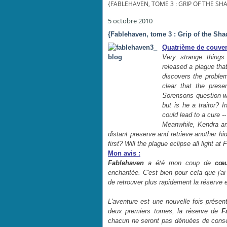
{FABLEHAVEN, TOME 3 : GRIP OF THE 
5 octobre 2010
{Fablehaven, tome 3 : Grip of the Sh
Quatrième de couvert
Very strange thing
released a plague that
discovers the problem
clear that the prese
Sorensons question w
but is he a traitor? 
could lead to a cure -
Meanwhile, Kendra an
distant preserve and retrieve another hid
first? Will the plague eclipse all light a
Mon avis :
Fablehaven
a été mon coup de
cœu
enchantée. C'est bien pour cela que j'ai
de retrouver plus rapidement la réserve 
L'aventure est une nouvelle fois prése
deux premiers tomes, la réserve de
F
chacun ne seront pas dénuées de conséq