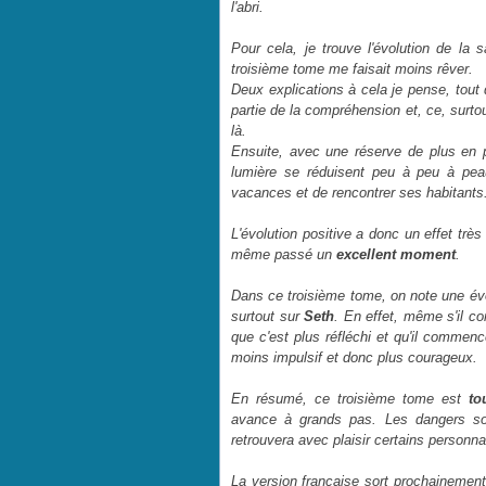
l'abri.
Pour cela, je trouve l'évolution de la
troisième tome me faisait moins rêver.
Deux explications à cela je pense, tout
partie de la compréhension et, ce, surto
là.
Ensuite, avec une réserve de plus en
lumière se réduisent peu à peu à peau 
vacances et de rencontrer ses habitants
L'évolution positive a donc un effet très
même passé un
excellent moment
.
Dans ce troisième tome, on note une évol
surtout sur
Seth
. En effet, même s'il co
que c'est plus réfléchi et qu'il commence
moins impulsif et donc plus courageux.
En résumé, ce troisième tome est
to
avance à grands pas. Les dangers son
retrouvera avec plaisir certains personn
La version française sort prochainement,