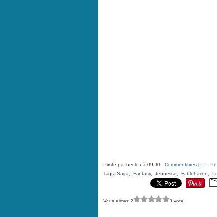
Posté par heclea à 09:00 -
Commentaires [
…
]
- Pe
Tags:
Saga
,
Fantasy
,
Jeunesse
,
Fablehaven
,
L
Vous aimez ?
0 vote