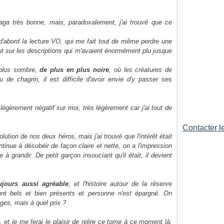
 saga très bonne, mais, paradoxalement, j'ai trouvé que ce
 d'abord la lecture VO, qui me fait tout de même perdre une
ut sur les descriptions qui m'avaient énormément plu jusque
 plus sombre,
de plus en plus noire
, où les créatures de
de chagrin, il est difficile d'avoir envie d'y passer ses
.
 légèrement négatif sur moi, très légèrement car j'ai tout de
Contacter le
ution de nos deux héros, mais j'ai trouvé que l'intérêt était
ntinue à désobéir de façon claire et nette, on a l'impression
 à grandir. De petit garçon insouciant qu'il était, il devient
ujours aussi agréable
, et l'histoire autour de la réserve
t bels et bien présents et personne n'est épargné. On
ages, mais à quel prix ?
 et je me ferai le plaisir de relire ce tome à ce moment là,