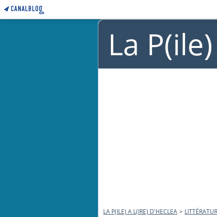
La P(ile
LA P(ILE) A L(IRE) D'HECLEA
>
LITTÉRATUR