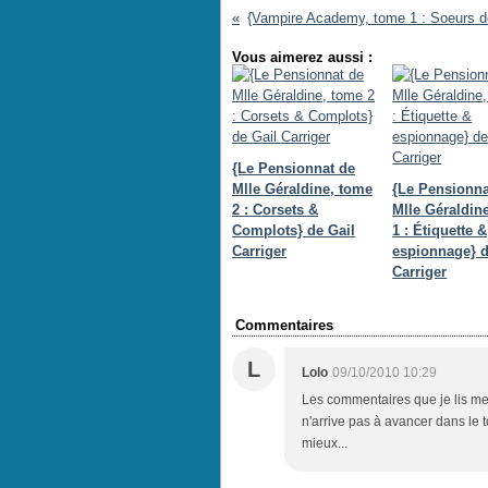
Vous aimerez aussi :
{Le Pensionnat de
Mlle Géraldine, tome
{Le Pensionna
2 : Corsets &
Mlle Géraldin
Complots} de Gail
1 : Étiquette &
Carriger
espionnage} d
Carriger
Commentaires
L
Lolo
09/10/2010 10:29
Les commentaires que je lis me
n'arrive pas à avancer dans le 
mieux...