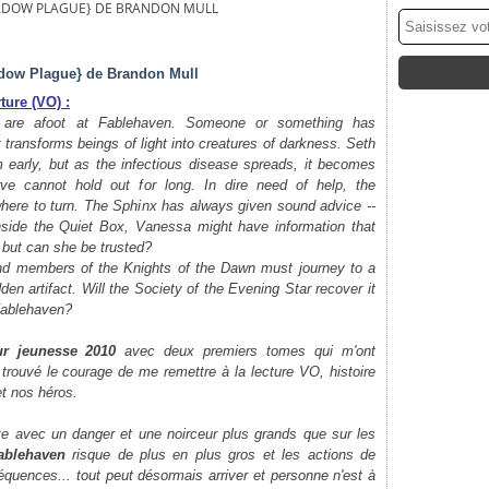
SHADOW PLAGUE} DE BRANDON MULL
adow Plague} de Brandon Mull
ure (VO) :
s are afoot at Fablehaven. Someone or something has
 transforms beings of light into creatures of darkness. Seth
 early, but as the infectious disease spreads, it becomes
rve cannot hold out for long. In dire need of help, the
here to turn. The Sphinx has always given sound advice --
Inside the Quiet Box, Vanessa might have information that
- but can she be trusted?
d members of the Knights of the Dawn must journey to a
den artifact. Will the Society of the Evening Star recover it
t Fablehaven?
r jeunesse 2010
avec deux premiers tomes qui m'ont
 trouvé le courage de me remettre à la lecture VO, histoire
et nos héros.
nte avec un danger et une noirceur plus grands que sur les
ablehaven
risque de plus en plus gros et les actions de
uences... tout peut désormais arriver et personne n'est à