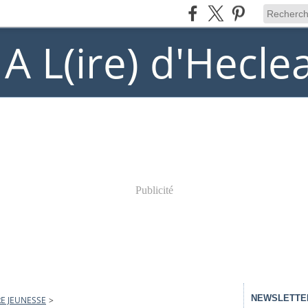
) A L(ire) d'Hecle
Publicité
NEWSLETTE
E JEUNESSE
>