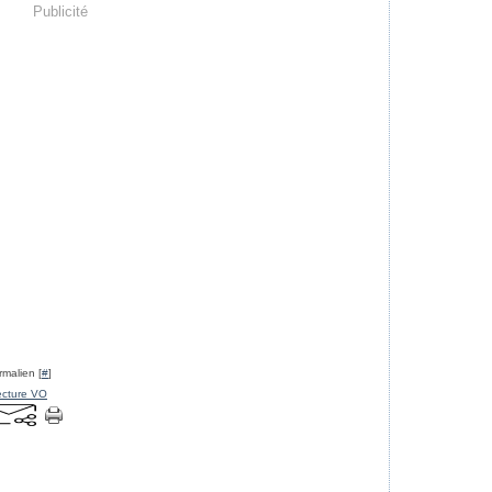
Publicité
rmalien [
#
]
ecture VO