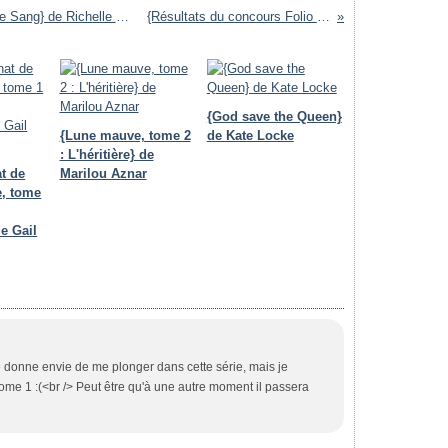
{Vampire Academy, tome 1 : Soeurs de Sang} de Richelle Mead
{Résultats du concours Folio SF}
{God save the Queen}
{Lune mauve, tome 2
de Kate Locke
: L'héritière} de
t de
Marilou Aznar
e, tome
e Gail
 donne envie de me plonger dans cette série, mais je
tome 1 :(<br /> Peut être qu'à une autre moment il passera