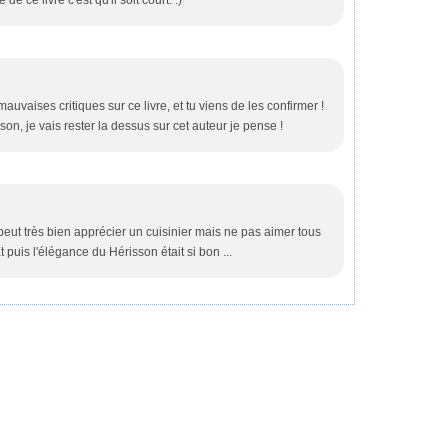
de ce livre c'est qu'il soit court. :)
uvaises critiques sur ce livre, et tu viens de les confirmer !
on, je vais rester la dessus sur cet auteur je pense !
eut très bien apprécier un cuisinier mais ne pas aimer tous
Et puis l'élégance du Hérisson était si bon ...