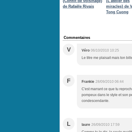
{Conflit de voisinage}
{L'atelier des
de Rafaële Rivais
miracles} de V
Tong Cuong
Commentaires
V
Véro
06/10/2010 10:25
Le titre me plaisait mais ton bille
F
Frankie
28/09/2010 06:44
C'est marrant ce que tu reproche
pompeux dans le style et son pe
condescendante.
L
laure
26/09/2010 17:59