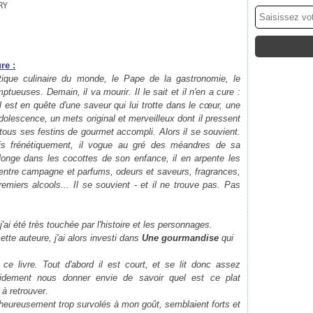
RY
re :
itique culinaire du monde, le Pape de la gastronomie, le
ueuses. Demain, il va mourir. Il le sait et il n'en a cure :
l est en quête d'une saveur qui lui trotte dans le cœur, une
dolescence, un mets original et merveilleux dont il pressent
 tous ses festins de gourmet accompli. Alors il se souvient.
ois frénétiquement, il vogue au gré des méandres de sa
longe dans les cocottes de son enfance, il en arpente les
 entre campagne et parfums, odeurs et saveurs, fragrances,
emiers alcools... Il se souvient - et il ne trouve pas. Pas
 j'ai été très touchée par l'histoire et les personnages.
tte auteure, j'ai alors investi dans
Une gourmandise
qui
à ce livre. Tout d'abord il est court, et se lit donc assez
pidement nous donner envie de savoir quel est ce plat
à retrouver.
heureusement trop survolés à mon goût, semblaient forts et