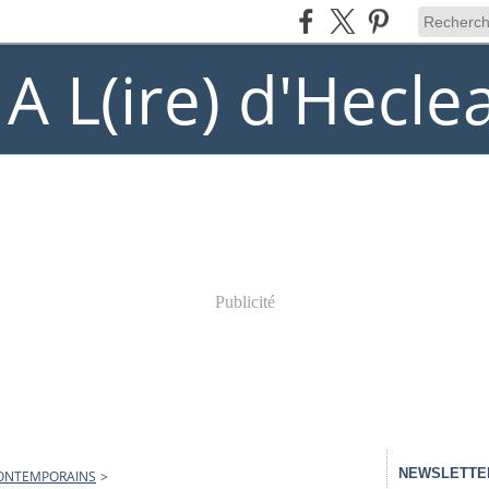
) A L(ire) d'Hecle
Publicité
NEWSLETTE
ONTEMPORAINS
>