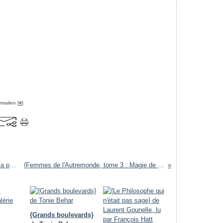
rmalien [
#
]
{Jaz Parks, tome 2 : Jaz Parks mord la poussière} de Jennifer Rardin
{Femmes de l'Autremonde, tome 3 : Magie de pacotille} de Kelley Armstrong
{Grands boulevards}