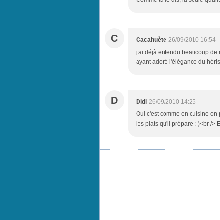
Comme tu le dis, la seule qualité 
C
Cacahuète
26/09/2010 16:54
j'ai déjà entendu beaucoup de ma
ayant adoré l'élégance du hériss
D
Didi
26/09/2010 14:25
Oui c'est comme en cuisine on p
les plats qu'il prépare :-)<br /> 