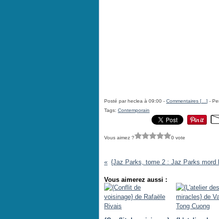
Posté par heclea à 09:00 -
Commentaires [
…
]
- Pe
Tags:
Contemporain
Vous aimez ?
0 vote
Vous aimerez aussi :