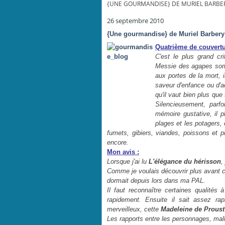
{UNE GOURMANDISE} DE MURIEL BARBE
26 septembre 2010
{Une gourmandise} de Muriel Barbery
Quatrième de couvertu
C'est le plus grand cr
Messie des agapes sompt
aux portes de la mort, i
saveur d'enfance ou d'a
qu'il vaut bien plus que
Silencieusement, parf
mémoire gustative, il p
plages et les potagers,
fumets, gibiers, viandes, poissons et pr
encore.
Mon avis :
Lorsque j'ai lu
L'élégance du hérisson
,
Comme je voulais découvrir plus avant ce
dormait depuis lors dans ma PAL.
Il faut reconnaître certaines qualités 
rapidement. Ensuite il sait assez ra
merveilleux, cette
Madeleine de Proust
Les rapports entre les personnages, mal