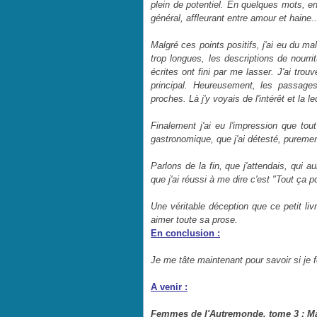
plein de potentiel. En quelques mots, en
général, affleurant entre amour et haine..
Malgré ces points positifs, j'ai eu du ma
trop longues, les descriptions de nourri
écrites ont fini par me lasser. J'ai tr
principal. Heureusement, les passage
proches. Là j'y voyais de l'intérêt et la 
Finalement j'ai eu l'impression que tout
gastronomique, que j'ai détesté, pureme
Parlons de la fin, que j'attendais, qui aur
que j'ai réussi à me dire c'est "Tout ça p
Une véritable déception que ce petit li
aimer toute sa prose.
En conclusion :
Je me tâte maintenant pour savoir si je f
A venir :
Femmes de l'Autremonde, tome 3 : Ma