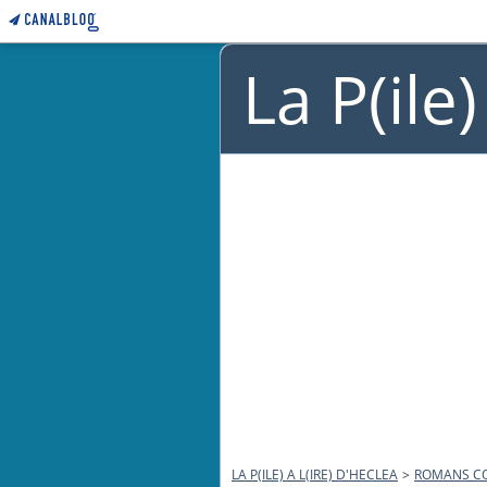
La P(ile
LA P(ILE) A L(IRE) D'HECLEA
>
ROMANS C