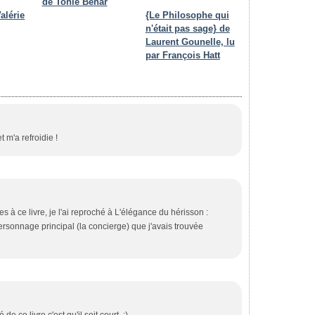
de Tonie Behar
alérie
{Le Philosophe qui
n'était pas sage} de
Laurent Gounelle, lu
par François Hatt
t m'a refroidie !
s à ce livre, je l'ai reproché à L'élégance du hérisson :
rsonnage principal (la concierge) que j'avais trouvée