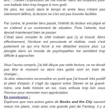
lent... J'avais l'impression de me traîner dans les bruyères pour
une ballade bien trop longue à mon goût.
De plus, les sauts dans le temps et entre lieux n'étant pas
clairement définis, la lecture ne s'en est pas trouvée facilitée.
Par contre, le premier tiers passé, l'intérêt du lecteur est piqué et
on s'attend à un revirement de situation. Finie l'attente, tout
devrait maintenant bien se passer.
C'était sans compter le côté malsain que j'y ai trouvé. Alors
effectivement, l'écriture est percutante et réaliste, mais c'est
justement ce qui m'a forcé à me détacher encore plus. La
plongée dans un monde de psychopathes me semblant trop
difficile à approcher.
Vous l'aurez compris, j'ai été déçue par cette lecture, ce ne devait
pas être le moment ou alors mes goûts sont en train de
changer...
Je dois néanmoins reconnaître un point que j'ai trouvé très positif
et plein d'espoir, il s'agit du rapport entre Steven et sa grand-
mère, une belle histoire en soi, mais enfouie trop loin sous
l'horreur pour remonter mon appréciation.
En conclusion :
Espérons que mes autres gains de
Books and the City
sauront
mieux me plaire, mais avec une grande part de Fantasy, il y a