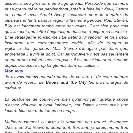
disparu à peu près au même âge que lui. Persuadé que sa mère
et sa grand-mère ne parviendront jamais à faire leur deuil, il entre
en contact avec Arnold Avery, incarcéré pour le meurtre de
plusieurs enfants dans la région à la même période. Pour Steven,
Billy est forcément tombé entre ses grilles. C'est bien pour cela
qu'il lui écrit une lettre énigmatique destinée à piquer sa curiosité.
Et le stratagème fonctionne ! Le détenu lui répond, et tous deux
instaurent une correspondance codée, afin de tromper la
vigilance des gardiens. Mais Steven n'imagine pas dans quel
engrenage il a mis le doigt. Car Arnold Avery n'est pas seulement
un meurtrier rusé et sans scrupules, il est aussi joueur et s'ennuie
depuis beaucoup trop longtemps dans sa cellule...
Mon avis :
Je n'avais jamais entendu parler de ce titre et de cette auteure
avant de revenir de
Books and the City
les bras chargés de
cadeaux.
La quatrième de couverture bien qu'annonçant quelque chose
d'assez glauque m'avait intriguée, car j'aime assez avoir une
lecture bien noire de temps en temps.
Malheureusement ce livre n'a vraiment pas trouvé résonance
chez moi. J'ai trouvé le début lent, très lent, je dirais même trop