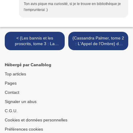
Ton avis pique ma curiosité, si je le trouve en bibliothèque je
l'emprunterai :)
< {Les bannis et les
{Cassandra Palmer, tome 2
proscrits, tome 3 : La
: L'Appel de l'Ombre} de
guerre de la Sor'cière} de
Karen Chance >
James Clemens
Hébergé par Canalblog
Top articles
Pages
Contact
Signaler un abus
C.G.U.
Cookies et données personnelles
Préférences cookies