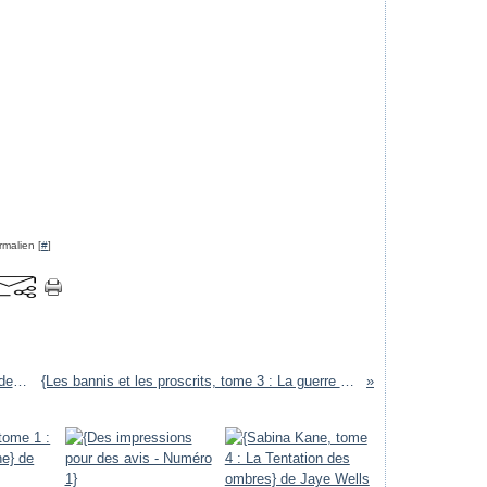
rmalien [
#
]
{Cassandra Palmer, tome 1 : Le seuil des ténèbres} de Karen Chance
{Les bannis et les proscrits, tome 3 : La guerre de la Sor'cière} de James Clemens