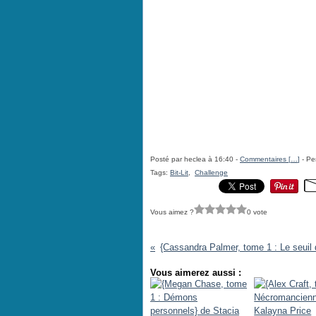
Posté par heclea à 16:40 -
Commentaires [
…
]
- Pe
Tags:
Bit-Lit
,
Challenge
Vous aimez ?
0 vote
Vous aimerez aussi :