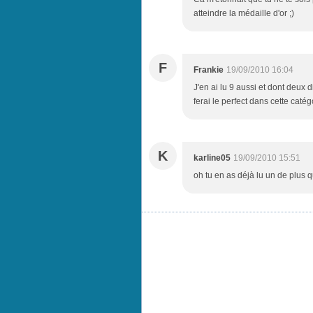
atteindre la médaille d'or ;)
F
Frankie
19/09/2010 16:04
J'en ai lu 9 aussi et dont deux di
ferai le perfect dans cette catég
K
karline05
19/09/2010 15:51
oh tu en as déjà lu un de plus 