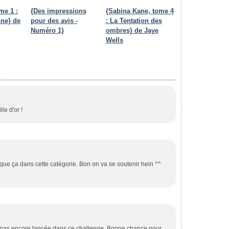
ome 1 :
{Des impressions
{Sabina Kane, tome 4
ne} de
pour des avis -
: La Tentation des
Numéro 1}
ombres} de Jaye
Wells
le d'or !
 que ça dans cette catégorie. Bon on va se soutenir hein ^^
s pas encore lancée dans ce challenge. Bonne chance pour