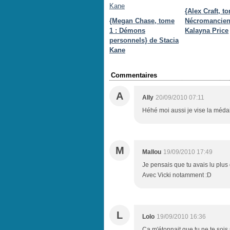
{Alex Craft, t
{Megan Chase, tome
Nécromancien
1 : Démons
Kalayna Price
personnels} de Stacia
Kane
Commentaires
A
AIly
20/09/2010 07:11
Héhé moi aussi je vise la médail
M
Mallou
19/09/2010 17:49
Je pensais que tu avais lu plus
Avec Vicki notamment :D
L
Lolo
19/09/2010 16:36
Ca m'étonnait que tu ne te soi