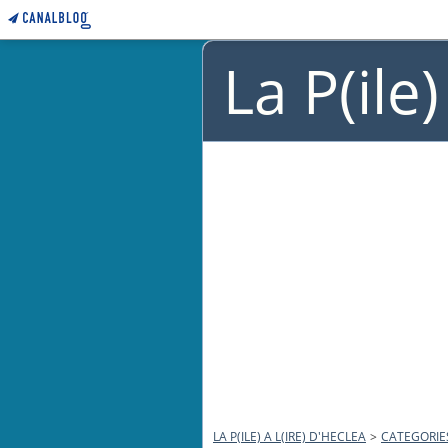
La P(ile
LA P(ILE) A L(IRE) D'HECLEA
>
CATEGORIE