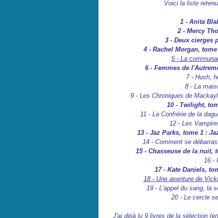
Voici la liste reten
1 - Anita Bl
2 - Mercy Th
3 - Deux cierges 
4 - Rachel Morgan, tome 1
5 - La communau
6 - Femmes de l'Autremo
7 - Hush, hu
8 - La maison
9 - Les Chroniques de Mackayla 
10 - Twilight, to
11 - La Confrérie de la dague
12 - Les Vampires
13 - Jaz Parks, tome 1 : Ja
14 - Comment se débarrasse
15 - Chasseuse de la nuit,
16 - Pr
17 - Kate Daniels, t
18 - Une aventure de Vick
19 - L'appel du sang, la s
20 - Le cercle secr
J'ai déjà lu 9 livres de la sélection 