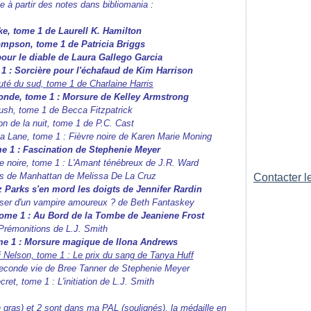
ue à partir des notes dans bibliomania :
ake, tome 1 de Laurell K. Hamilton
ompson, tome 1 de Patricia Briggs
pour le diable de Laura Gallego Garcia
 : Sorcière pour l'échafaud de Kim Harrison
té du sud, tome 1 de Charlaine Harris
nde, tome 1 : Morsure de Kelley Armstrong
sh, tome 1 de Becca Fitzpatrick
 de la nuit, tome 1 de P.C. Cast
Lane, tome 1 : Fièvre noire de Karen Marie Moning
me 1 : Fascination de Stephenie Meyer
 noire, tome 1 : L'Amant ténébreux de J.R. Ward
 de Manhattan de Melissa De La Cruz
Contacter le
z Parks s'en mord les doigts de Jennifer Rardin
r d'un vampire amoureux ? de Beth Fantaskey
 tome 1 : Au Bord de la Tombe de Jeaniene Frost
émonitions de L.J. Smith
ome 1 : Morsure magique de Ilona Andrews
i Nelson, tome 1 : Le prix du sang de Tanya Huff
econde vie de Bree Tanner de Stephenie Meyer
et, tome 1 : L'initiation de L.J. Smith
(en gras) et 2 sont dans ma PAL (soulignés), la médaille en