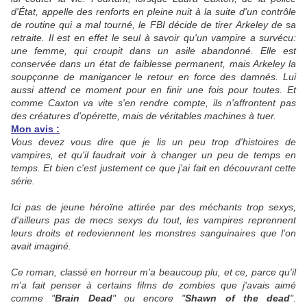
d'État, appelle des renforts en pleine nuit à la suite d'un contrôle
de routine qui a mal tourné, le FBI décide de tirer Arkeley de sa
retraite. Il est en effet le seul à savoir qu'un vampire a survécu:
une femme, qui croupit dans un asile abandonné. Elle est
conservée dans un état de faiblesse permanent, mais Arkeley la
soupçonne de manigancer le retour en force des damnés. Lui
aussi attend ce moment pour en finir une fois pour toutes. Et
comme Caxton va vite s'en rendre compte, ils n'affrontent pas
des créatures d'opérette, mais de véritables machines à tuer.
Mon avis :
Vous devez vous dire que je lis un peu trop d'histoires de
vampires, et qu'il faudrait voir à changer un peu de temps en
temps. Et bien c'est justement ce que j'ai fait en découvrant cette
série.
Ici pas de jeune héroïne attirée par des méchants trop sexys,
d'ailleurs pas de mecs sexys du tout, les vampires reprennent
leurs droits et redeviennent les monstres sanguinaires que l'on
avait imaginé.
Ce roman, classé en horreur m'a beaucoup plu, et ce, parce qu'il
m'a fait penser à certains films de zombies que j'avais aimé
comme "
Brain Dead
" ou encore "
Shawn of the dead
".