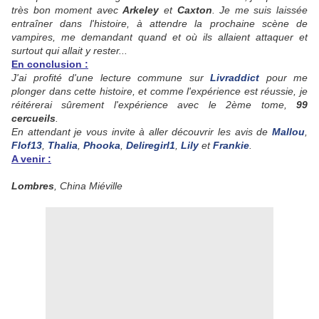
très bon moment avec
Arkeley
et
Caxton
. Je me suis laissée
entraîner dans l'histoire, à attendre la prochaine scène de
vampires, me demandant quand et où ils allaient attaquer et
surtout qui allait y rester...
En conclusion :
J'ai profité d'une lecture commune sur
Livraddict
pour me
plonger dans cette histoire, et comme l'expérience est réussie, je
réitérerai sûrement l'expérience avec le 2ème tome,
99
cercueils
.
En attendant je vous invite à aller découvrir les avis de
Mallou
,
Flof13
,
Thalia
,
Phooka
,
Deliregirl1
,
Lily
et
Frankie
.
A venir :
Lombres
, China Miéville