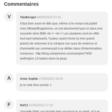
Commentaires
V
Vladkergan
08/05/2010 07:41
Il faut bien avoir en tête que, même si le roman est publié
chez Milady/Bragelonne, on est absolument pas ici dans une
nouvelle série Bitlit.<br /> <br /> Les vampires sont en effet
tout sauf séduisants, l'auteur ayant choisi (à mon grand
plaisir) de redonner à la créature son aura de violence et
d'animalité qui commençait à se déliter dans d'interminables
romances : http://blog.vampirisme.com/vampire/?459-
wellington-13-balles-dans-la-peau
A
Anne Sophie
07/05/2010 18:45
je le note illico presto :)
F
flof13
07/05/2010 17:10
chouette billet, qui montre bien pourquoi tu as aimé, et il se