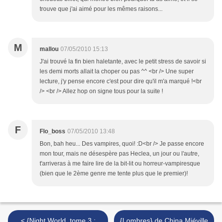
trouve que j'ai aimé pour les mêmes raisons...
M
mallou
07/05/2010 15:13
J'ai trouvé la fin bien haletante, avec le petit stress de savoir si
les demi morts allait la choper ou pas ^^ <br /> Une super
lecture, j'y pense encore c'est pour dire qu'il m'a marqué !<br
/> <br /> Allez hop on signe tous pour la suite !
F
Flo_boss
07/05/2010 13:48
Bon, bah heu... Des vampires, quoi! :D<br /> Je passe encore
mon tour, mais ne désespère pas Heclea, un jour ou l'autre,
t'arriveras à me faire lire de la bit-lit ou horreur-vampiresque
(bien que le 2ème genre me tente plus que le premier)!
< {Night World, tome 3 :
{Lombres} de China Miéville