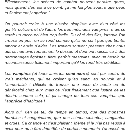
Effectivement, les scènes de combat peuvent paraitre gores,
mais quand c'en est à ce point, ça me fait plus sourire que peur,
et finalement j'apprécie !
On pourrait croire à une histoire simpliste avec d'un côté les
gentils policiers et de l'autre les très méchants vampires, mais ce
serait un raccourci bien trop facile. Du côté des flics, lorsque l'on
creuse un peu, on se rend compte qu'ils ne sont pas que bonté,
amour et envie d'aider. Les travers souvent présents chez nous
autres humains reprennent le dessus et donnent naissance à des
personnages égoïstes, fiers, parfois mesquins, avec un besoin de
reconnaissance tellement important qu'il les rend très crédibles.
Les
vampires
(et leurs amis les
semi-morts
) sont par contre de
vrais méchants, qui ne croient qu'au sang, au pouvoir et à
l'immortalité ! Difficile de trouver une once de bonté ou de
générosité chez eux, mais ce n'est finalement que justice de les
décrire comme cela, et ça change de tous ces vampires que
j'apprécie d'habitude !
Alors oui, rien de tel, de temps en temps, que des monstres
horribles et sanguinaires, que des scènes violentes, sanglantes
et crues. Ca change et c'est plaisant. Même si je n'ai pas réussi à
avoir peur ou à être dégoûtée de certains moments, j'ai passé un