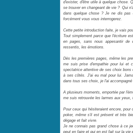
d'exister, d'être utile à quelque chose. 
se trouver en changeant de vie ? Qui n'
dans quelque chose ? Je ne dis pas q
forcément vous vous interrogerez.
Cette petite introduction faite, je vais 
Tout simplement parce que l'écriture est 
en pages, sans nous appesantir de d
ressentis, les émotions.
Dès les premières pages, même les premi
me suis prise d'empathie pour lui et 
spectatrice attentive de ses choix bons 
à ses côtés. J'ai eu mal pour lui. Jama
dans tous ses choix, je l'ai accompagné 
A plusieurs moments, emportée par l'émo
me suis retrouvée les larmes aux yeux, to
Pour ceux qui hésiteraient encore, pour c
poker, même s'il est présent et très bien
dégage et fait vivre.
Je ne connais pas grand chose à ce jeu, 
peut en faire et qui en est fait sur la vie