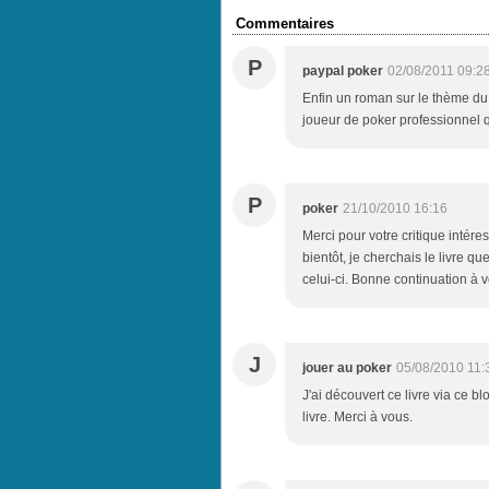
Commentaires
P
paypal poker
02/08/2011 09:2
Enfin un roman sur le thème du p
joueur de poker professionnel q
P
poker
21/10/2010 16:16
Merci pour votre critique intér
bientôt, je cherchais le livre qu
celui-ci. Bonne continuation à 
J
jouer au poker
05/08/2010 11:
J'ai découvert ce livre via ce bl
livre. Merci à vous.