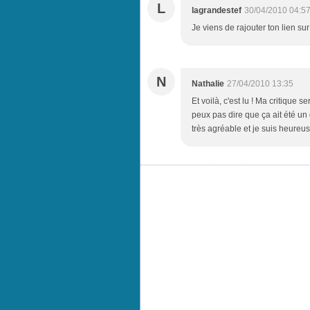
L
lagrandestef
30/04/2010 04:5
Je viens de rajouter ton lien sur
N
Nathalie
27/04/2010 13:35
Et voilà, c'est lu ! Ma critique 
peux pas dire que ça ait été un
très agréable et je suis heureus