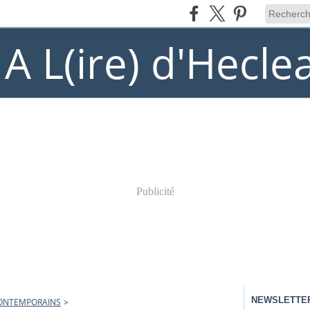
) A L(ire) d'Hecle
Publicité
NEWSLETTE
ONTEMPORAINS
>