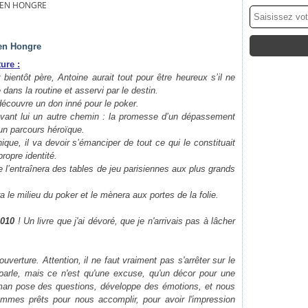
TIEN HONGRE
ien Hongre
ure :
 bientôt père, Antoine aurait tout pour être heureux s’il ne
dans la routine et asservi par le destin.
 découvre un don inné pour le poker.
 devant lui un autre chemin : la promesse d’un dépassement
d’un parcours héroïque.
ique, il va devoir s’émanciper de tout ce qui le constituait
propre identité.
e l’entraînera des tables de jeu parisiennes aux plus grands
 le milieu du poker et le mènera aux portes de la folie.
2010
! Un livre que j'ai dévoré, que je n'arrivais pas à lâcher
ouverture. Attention, il ne faut vraiment pas s'arrêter sur le
 parle, mais ce n'est qu'une excuse, qu'un décor pour une
oman pose des questions, développe des émotions, et nous
mes prêts pour nous accomplir, pour avoir l'impression