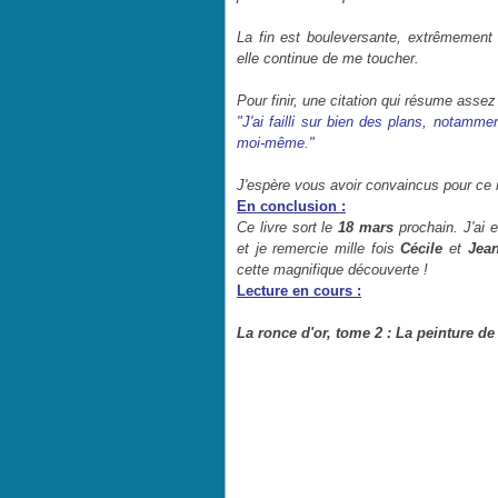
La fin est bouleversante, extrêmement f
elle continue de me toucher.
Pour finir, une citation qui résume assez 
"J'ai failli sur bien des plans, notamm
moi-même."
J'espère vous avoir convaincus pour ce 
En conclusion :
Ce livre sort le
18 mars
prochain. J'ai 
et je remercie mille fois
Cécile
et
Jea
cette magnifique découverte !
Lecture en cours :
La ronce d'or, tome 2 : La peinture d