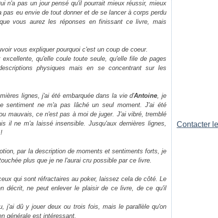
Qui n'a pas un jour pensé qu'il pourrait mieux réussir, mieux
a pas eu envie de tout donner et de se lancer à corps perdu
ue vous aurez les réponses en finissant ce livre, mais
pouvoir vous expliquer pourquoi c'est un coup de coeur.
excellente, qu'elle coule toute seule, qu'elle file de pages
escriptions physiques mais en se concentrant sur les
ères lignes, j'ai été embarquée dans la vie d'
Antoine
, je
ce sentiment ne m'a pas lâché un seul moment. J'ai été
ou mauvais, ce n'est pas à moi de juger. J'ai vibré, tremblé
is il ne m'a laissé insensible. Jusqu'aux dernières lignes,
Contacter le
!
tion, par la description de moments et sentiments forts, je
uchée plus que je ne l'aurai cru possible par ce livre.
eux qui sont réfractaires au poker, laissez cela de côté. Le
 décrit, ne peut enlever le plaisir de ce livre, de ce qu'il
j'ai dû y jouer deux ou trois fois, mais le parallèle qu'on
 en générale est intéressant.