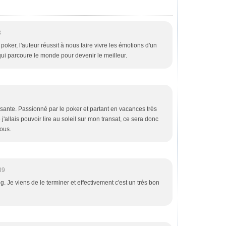
8
oker, l'auteur réussit à nous faire vivre les émotions d'un
ui parcoure le monde pour devenir le meilleur.
essante. Passionné par le poker et partant en vacances très
e j'allais pouvoir lire au soleil sur mon transat, ce sera donc
vous.
39
og. Je viens de le terminer et effectivement c'est un très bon