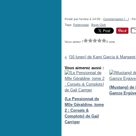
Posté par heclea à 14:00 -
Commentaires [
…
]
- Pe
Tags:
Partenariat
,
Book Club
Vous aimez ?
0 vote
{16 lunes} de Kami Garcia & Margaret
Vous aimerez aussi :
{Mustang} de 
Gamze Ergüv
{Le Pensionnat de
Mlle Géraldine, tome
2 : Corsets &
Complots} de Gail
Carriger