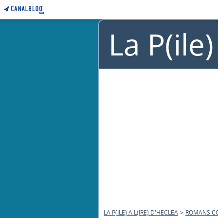
La P(ile
LA P(ILE) A L(IRE) D'HECLEA
>
ROMANS C