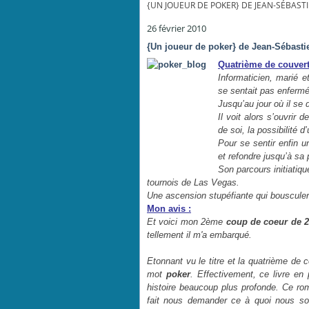
{UN JOUEUR DE POKER} DE JEAN-SÉBAS
26 février 2010
{Un joueur de poker} de Jean-Sébast
Quatrième de couvert
Informaticien, marié et
se sentait pas enfermé 
Jusqu’au jour où il se
Il voit alors s’ouvrir
de soi, la possibilité 
Pour se sentir enfin un
et refondre jusqu’à sa 
Son parcours initiatiqu
tournois de Las Vegas.
Une ascension stupéfiante qui bousculera
Mon avis :
Et voici mon 2ème
coup de coeur de 
tellement il m'a embarqué.
Etonnant vu le titre et la quatrième de c
mot
poker
. Effectivement, ce livre en
histoire beaucoup plus profonde. Ce r
fait nous demander ce à quoi nous som