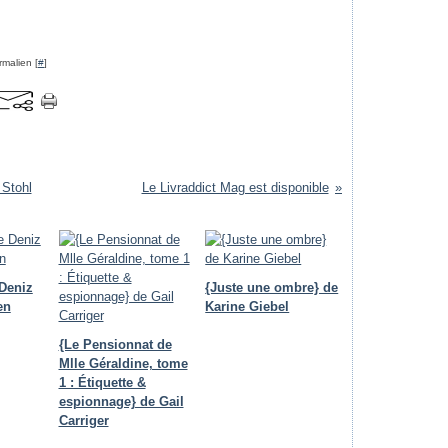
rmalien [
#
]
 Stohl
Le Livraddict Mag est disponible
Deniz
{Juste une ombre} de
en
Karine Giebel
{Le Pensionnat de
Mlle Géraldine, tome
1 : Étiquette &
espionnage} de Gail
Carriger