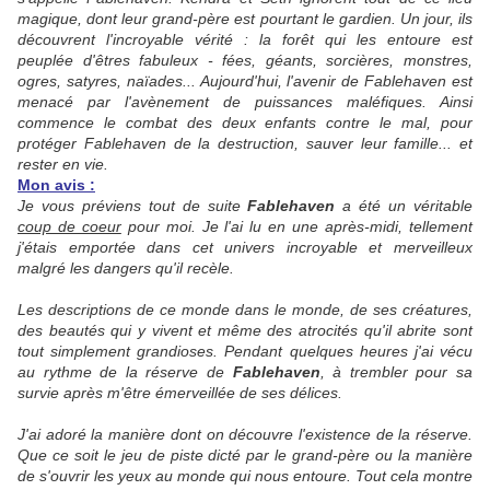
magique, dont leur grand-père est pourtant le gardien. Un jour, ils
découvrent l'incroyable vérité : la forêt qui les entoure est
peuplée d'êtres fabuleux - fées, géants, sorcières, monstres,
ogres, satyres, naïades... Aujourd'hui, l'avenir de Fablehaven est
menacé par l'avènement de puissances maléfiques. Ainsi
commence le combat des deux enfants contre le mal, pour
protéger Fablehaven de la destruction, sauver leur famille... et
rester en vie.
Mon avis :
Je vous préviens tout de suite
Fablehaven
a été un véritable
coup de coeur
pour moi. Je l'ai lu en une après-midi, tellement
j'étais emportée dans cet univers incroyable et merveilleux
malgré les dangers qu'il recèle.
Les descriptions de ce monde dans le monde, de ses créatures,
des beautés qui y vivent et même des atrocités qu'il abrite sont
tout simplement grandioses. Pendant quelques heures j'ai vécu
au rythme de la réserve de
Fablehaven
, à trembler pour sa
survie après m'être émerveillée de ses délices.
J'ai adoré la manière dont on découvre l'existence de la réserve.
Que ce soit le jeu de piste dicté par le grand-père ou la manière
de s'ouvrir les yeux au monde qui nous entoure. Tout cela montre