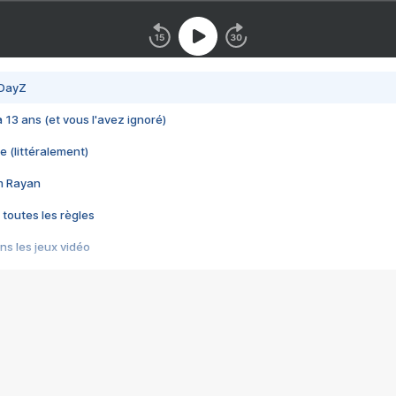
 DayZ
 a 13 ans (et vous l'avez ignoré)
e (littéralement)
im Rayan
 toutes les règles
s les jeux vidéo
us choquant de Rockstar ? - Le scandale BULLY
e plus moche de Steam
du RÊVE tourne au CAUCHEMAR
pendant 8 heures