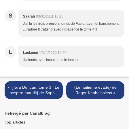
S
Saarah
03/01/2011 18:25
J'ai lu les trois premiers tomes de Fablahaven et franchement
... j'adore !! J'attend avec impatience le tome 4 !!
L
Laulanne
17/11/2010 19:00
J'attends avec impatience le tome 4
< {Tara Duncan, tome 3 : Le
{Le huitième évadé} de
sceptre maudit} de Sophie
Roger Knobelspiess >
Audouin-Mamikonian
Hébergé par Canalblog
Top articles