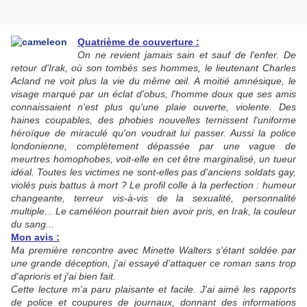
Quatrième de couverture :
On ne revient jamais sain et sauf de l'enfer. De
retour d'Irak, où son tombés ses hommes, le lieutenant Charles
Acland ne voit plus la vie du même œil. A moitié amnésique, le
visage marqué par un éclat d'obus, l'homme doux que ses amis
connaissaient n'est plus qu'une plaie ouverte, violente. Des
haines coupables, des phobies nouvelles ternissent l'uniforme
héroïque de miraculé qu'on voudrait lui passer. Aussi la police
londonienne, complètement dépassée par une vague de
meurtres homophobes, voit-elle en cet être marginalisé, un tueur
idéal. Toutes les victimes ne sont-elles pas d'anciens soldats gay,
violés puis battus à mort ? Le profil colle à la perfection : humeur
changeante, terreur vis-à-vis de la sexualité, personnalité
multiple... Le caméléon pourrait bien avoir pris, en Irak, la couleur
du sang...
Mon avis :
Ma première rencontre avec Minette Walters s'étant soldée par
une grande déception, j'ai essayé d'attaquer ce roman sans trop
d'aprioris et j'ai bien fait.
Cette lecture m'a paru plaisante et facile. J'ai aimé les rapports
de police et coupures de journaux, donnant des informations