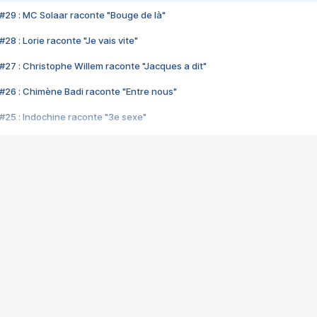
#29 : MC Solaar raconte "Bouge de là"
28 : Lorie raconte "Je vais vite"
#27 : Christophe Willem raconte "Jacques a dit"
#26 : Chimène Badi raconte "Entre nous"
#25 : Indochine raconte "3e sexe"
#24 : Zaho raconte "C'est chelou"
#23 : Patrick Bruel raconte "Au café des délices"
#22 : Kyo raconte "Le chemin"
#21 : Nolwenn Leroy raconte "Cassé"
#20 : Patrick Hernandez raconte "Born to be alive"
#19 : Lorie raconte "Près de moi"
#18 : Michael Jones raconte "A nos actes manqués" (avec Jean-Jacque