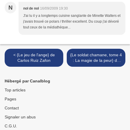
N
nol de nol
16/09/2009 19:30
J'ai lu il y a longtemps cuisine sanglante de Minette Walters et
j'avais trouvé ce polars / thriller excellent. Du coup j'ai dévoré
tout ceux de la médiathèque...
< {Le jeu de l'ange} de
{Le soldat chamane, tome 4
Carlos Ruiz Zafon
: La magie de la peur} de
Robin Hobb >
Hébergé par Canalblog
Top articles
Pages
Contact
Signaler un abus
C.G.U.