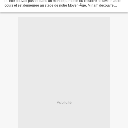
qu'elle pouvait passer dans un monde parallèle où l'histoire a suivi un autre
cours et est demeurée au stade de notre Moyen-Âge. Miriam découvre
bientôt l'enfer. Le Clan est agité de...
Publicité