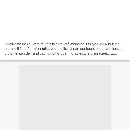
Quatrième de couverture : "J'étais un raté moderne. Un type qui a tout fait
comme il faut. Pas d'ennuis avec les flics, à part quelques contraventions, un
diplôme, pas de handicap, un physique ni gracieux, ni disgracieux. Et
pourtant, j'y arrivais pas....