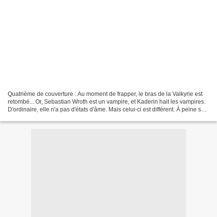
Quatrième de couverture : Au moment de frapper, le bras de la Valkyrie est
retombé... Or, Sebastian Wroth est un vampire, et Kaderin hait les vampires.
D'ordinaire, elle n'a pas d'états d'âme. Mais celui-ci est différent. À peine se
sont-ils frôlés qu'elle...