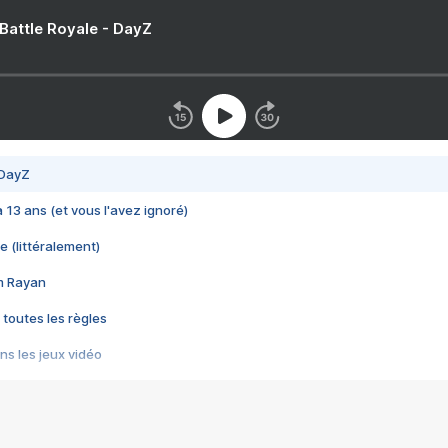
 Battle Royale - DayZ
 DayZ
 a 13 ans (et vous l'avez ignoré)
e (littéralement)
im Rayan
 toutes les règles
s les jeux vidéo
us choquant de Rockstar ? - Le scandale BULLY
e plus moche de Steam