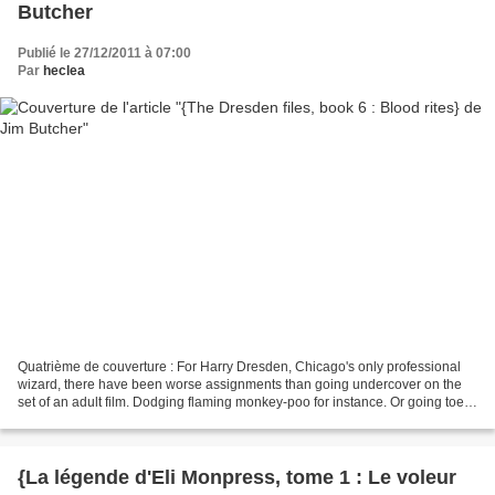
Butcher
Publié le 27/12/2011 à 07:00
Par
heclea
Quatrième de couverture : For Harry Dresden, Chicago's only professional
wizard, there have been worse assignments than going undercover on the
set of an adult film. Dodging flaming monkey-poo for instance. Or going toe-
to-leaf with a walking plant monster....
{La légende d'Eli Monpress, tome 1 : Le voleur