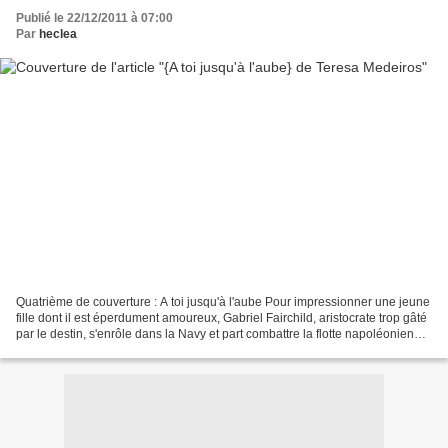
Publié le 22/12/2011 à 07:00
Par
heclea
Quatrième de couverture : A toi jusqu'à l'aube Pour impressionner une jeune
fille dont il est éperdument amoureux, Gabriel Fairchild, aristocrate trop gâté
par le destin, s'enrôle dans la Navy et part combattre la flotte napoléonienne.
S'il se distingue...