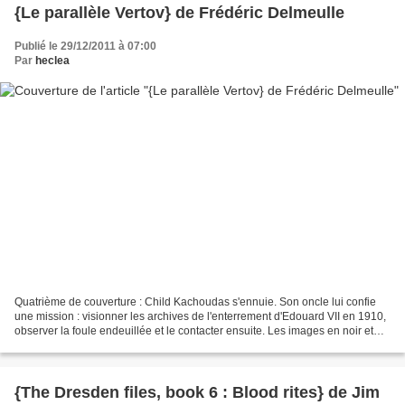
{Le parallèle Vertov} de Frédéric Delmeulle
Publié le 29/12/2011 à 07:00
Par
heclea
Quatrième de couverture : Child Kachoudas s'ennuie. Son oncle lui confie
une mission : visionner les archives de l'enterrement d'Edouard VII en 1910,
observer la foule endeuillée et le contacter ensuite. Les images en noir et
blanc défilent sous ses yeux...
{The Dresden files, book 6 : Blood rites} de Jim