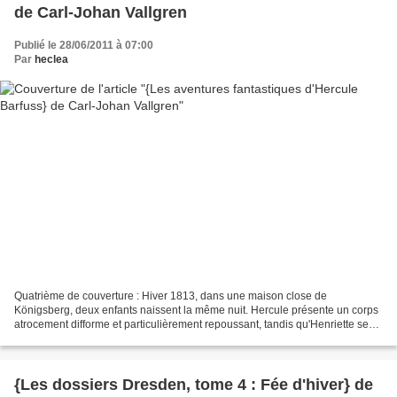
de Carl-Johan Vallgren
Publié le 28/06/2011 à 07:00
Par
heclea
Quatrième de couverture : Hiver 1813, dans une maison close de
Königsberg, deux enfants naissent la même nuit. Hercule présente un corps
atrocement difforme et particulièrement repoussant, tandis qu'Henriette se
révèle être un ravissant nourrisson. Nain...
{Les dossiers Dresden, tome 4 : Fée d'hiver} de