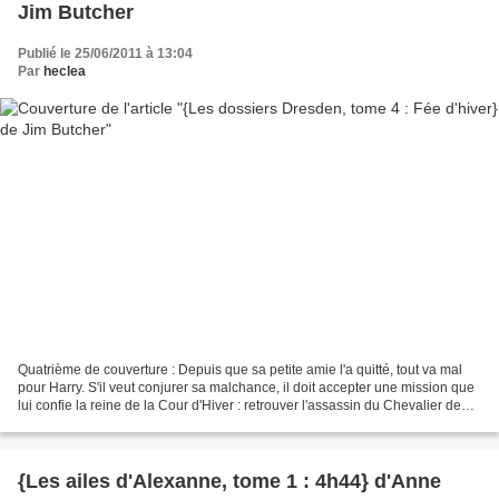
Jim Butcher
Publié le 25/06/2011 à 13:04
Par
heclea
Quatrième de couverture : Depuis que sa petite amie l'a quitté, tout va mal
pour Harry. S'il veut conjurer sa malchance, il doit accepter une mission que
lui confie la reine de la Cour d'Hiver : retrouver l'assassin du Chevalier de
l'Eté. Harry se méfie...
{Les ailes d'Alexanne, tome 1 : 4h44} d'Anne