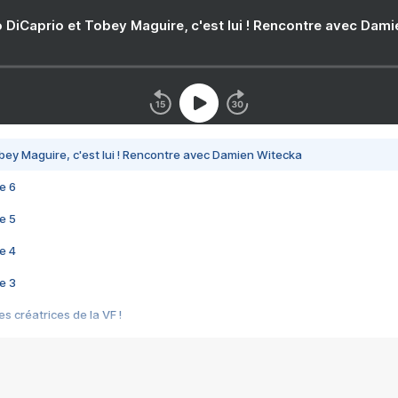
 DiCaprio et Tobey Maguire, c'est lui ! Rencontre avec Dam
bey Maguire, c'est lui ! Rencontre avec Damien Witecka
e 6
e 5
e 4
e 3
s créatrices de la VF !
e 2
e 1