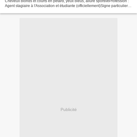
Cheveux blonds et courts en pétard, yeux bleus, allure sportiveProfession :
Agent stagiaire à l'Association et étudiante (officiellement)Signe particulier :
IncassableAime : Sa moto, tabasser...
Publicité