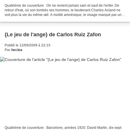
Quatrième de couverture : On ne revient jamais sain et sauf de l'enfer. De
retour d'Irak, où son tombés ses hommes, le lieutenant Charles Acland ne
voit plus la vie du même œil. A moitié amnésique, le visage marqué par un
éclat d'obus, l'homme doux que...
{Le jeu de l'ange} de Carlos Ruiz Zafon
Publié le 12/09/2009 à 22:15
Par
heclea
Quatrième de couverture : Barcelone, années 1920. David Martin, dix-sept