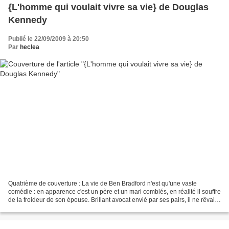
{L'homme qui voulait vivre sa vie} de Douglas
Kennedy
Publié le 22/09/2009 à 20:50
Par
heclea
Quatrième de couverture : La vie de Ben Bradford n'est qu'une vaste
comédie : en apparence c'est un père et un mari comblés, en réalité il souffre
de la froideur de son épouse. Brillant avocat envié par ses pairs, il ne rêvait
que d'être photographe.Alors...