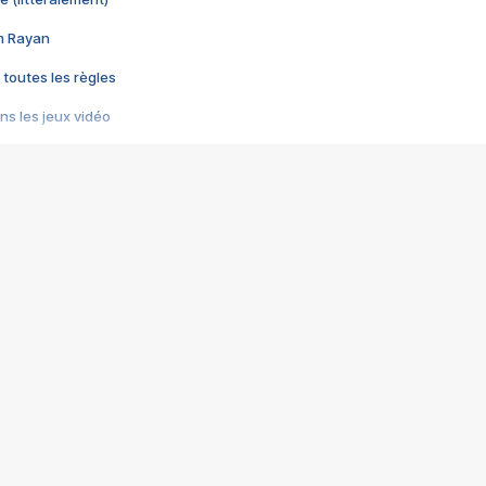
im Rayan
 toutes les règles
s les jeux vidéo
us choquant de Rockstar ? - Le scandale BULLY
e plus moche de Steam
du RÊVE tourne au CAUCHEMAR
pendant 8 heures
it… à tort
umiliés par un jeu vidéo
ire - Final Fantasy 8
ti un empire - Age of Empires
story DOFUS